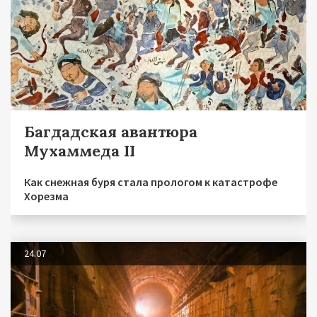
Багдадская авантюра
Мухаммеда II
Как снежная буря стала прологом к катастрофе
Хорезма
24.07