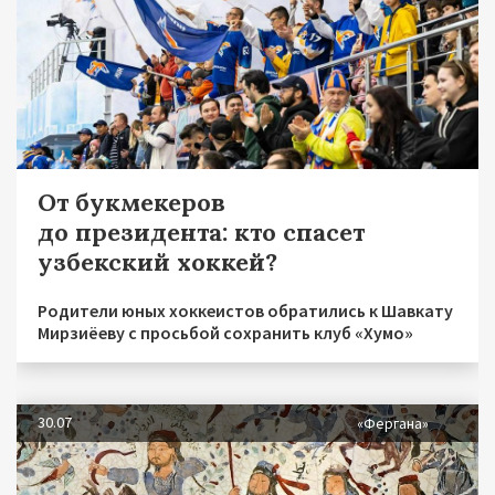
От букмекеров
до президента: кто спасет
узбекский хоккей?
Родители юных хоккеистов обратились к Шавкату
Мирзиёеву с просьбой сохранить клуб «Хумо»
30.07
«Фергана»