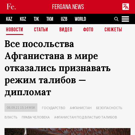
FERGANA.NEWS
KAZ
KGZ
TJK
TKM
UZB
WORLD
НОВОСТИ
СТАТЬИ
ВИДЕО
ФОТО
СЮЖЕТЫ
Все посольства
Афганистана в мире
отказались признавать
режим талибов —
дипломат
08.09.21 15:14 MSK
ГОСУДАРСТВО
АФГАНИСТАН
БЕЗОПАСНОСТЬ
ВЛАСТЬ
ПРАВА ЧЕЛОВЕКА
АФГАНИСТАН ПОД ВЛАСТЬЮ ТАЛИБОВ