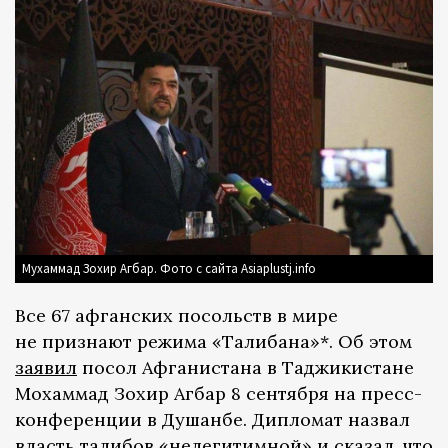
Мухаммад Зохир Агбар. Фото с сайта Asiaplustj.info
Все 67 афганских посольств в мире
не признают режима «Талибана»*. Об этом
заявил
посол Афганистана в Таджикистане
Мохаммад Зохир Агбар 8 сентября на пресс-
конференции в Душанбе. Дипломат назвал
власть талибов «нелегитимной» и сказал, что