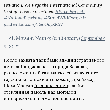
situation. We urge the International Community
to stop these war crimes.
#SavePanjshir
#NationalUprising
#StandWithPanjshir
pic.twitter.com/EacOvyXK5V
— Ali Maisam Nazary (@alinazary)
September
9, 2021
После захвата талибами административного
центра Панджшера — города Базарак,
расположенный там мавзолей известного
таджикского полевого командира Ахмад
Шаха Масуда
был осквернен
: разбита
стеклянная панель над могилой
и повреждена надмогильная плита.