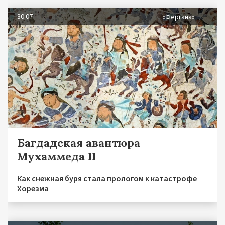
30.07
«Фергана»
Багдадская авантюра
Мухаммеда II
Как снежная буря стала прологом к катастрофе
Хорезма