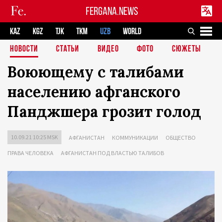
FERGANA.NEWS
KAZ
KGZ
TJK
TKM
UZB
WORLD
НОВОСТИ
СТАТЬИ
ВИДЕО
ФОТО
СЮЖЕТЫ
Воюющему с талибами
населению афганского
Панджшера грозит голод
10.09.21 10:25 MSK
АФГАНИСТАН
КОММУНИКАЦИИ
ОБЩЕСТВО
ПРАВА ЧЕЛОВЕКА
АФГАНИСТАН ПОД ВЛАСТЬЮ ТАЛИБОВ