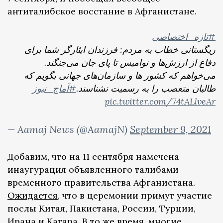
антиталибское восстание в Афганистане.
#تازه_اختصاصی
ریگستانی خطاب به مردم: فرزندان ایثارگر شما برای
دفاع از ارزش‌ها و نوامیس تا پای جان می‌جنگند.
می‌خواهم که کشور ها و سازمان‌های جهانی بگویم که
طالبان متعصب را به رسمیت نشناسند.
#آماج_نیوز
pic.twitter.com/74tALlveAr
— Aamaj News (@AamajN)
September 9, 2021
Добавим, что на 11 сентября намечена
инаугурация объявленного талибами
временного правительства Афганистана.
Ожидается
, что в церемонии примут участие
послы Китая, Пакистана, России, Турции,
Ирана и Катара. В то же время, многие