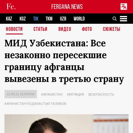
FERGANA.NEWS
KAZ
KGZ
TJK
TKM
UZB
WORLD
НОВОСТИ
СТАТЬИ
ВИДЕО
ФОТО
СЮЖЕТЫ
МИД Узбекистана: Все
незаконно пересекшие
границу афганцы
вывезены в третью страну
13.09.21 16:36 MSK
АФГАНИСТАН
МИГРАЦИЯ
БЕЗОПАСНОСТЬ
АФГАНИСТАН ПОД ВЛАСТЬЮ ТАЛИБОВ