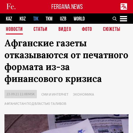
FERGANA.NEWS
KAZ
KGZ
TJK
TKM
UZB
WORLD
НОВОСТИ
СТАТЬИ
ВИДЕО
ФОТО
СЮЖЕТЫ
Афганские газеты
отказываются от печатного
формата из-за
финансового кризиса
23.09.21 11:08 MSK
СМИ И ИНТЕРНЕТ
ЭКОНОМИКА
АФГАНИСТАН ПОД ВЛАСТЬЮ ТАЛИБОВ