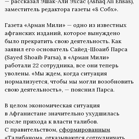
— рассказал Эшак-Али Эхсас (Ashaq Ali Ehsas),
заместитель редактора газеты «8 Собх».
Газета «Арман Мили» — одно из известных
афганских изданий, которое вынуждено
было прекратить свою деятельность. Как
заявил его основатель Сайед-Шоаиб Парса
(Sayed Shoaib Parsa), в «Арман Мили»
работали 22 сотрудника, все они теперь
уволены. «Мы ждем, когда ситуация
нормализуется, чтобы мы могли возобновить
свою деятельность», — пояснил Парса.
В целом экономическая ситуация
в Афганистане значительно ухудшилась
после прихода к власти талибов.
С правительством,
сформированным
«Талибаном», отказываются сотрудничать