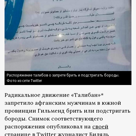
Распоряжение талибов о запрете брить и подстригать бороды.
Фото из сети Twitter
Радикальное движение «Талибан»*
запретило афганским мужчинам в южной
провинции Гильменд брить или подстригать
бороды. Снимок соответствующего
распоряжения опубликовал на
своей
странице
в Twitter журналист Биляль