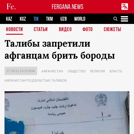
FERGANA.NEWS
KAZ
KGZ
TJK
TKM
UZB
WORLD
НОВОСТИ
СТАТЬИ
ВИДЕО
ФОТО
СЮЖЕТЫ
Талибы запретили
афганцам брить бороды
27.09.21 10:23 MSK
АФГАНИСТАН
ОБЩЕСТВО
РЕЛИГИЯ
ВЛАСТЬ
АФГАНИСТАН ПОД ВЛАСТЬЮ ТАЛИБОВ