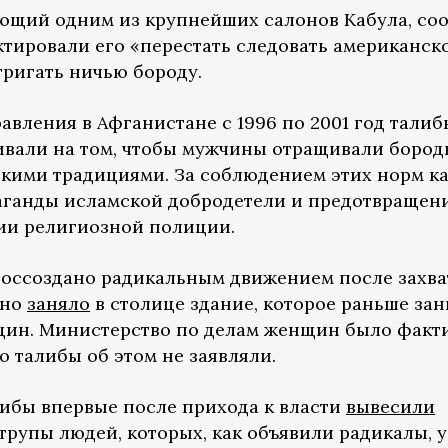
ющий одним из крупнейших салонов Кабула, со
ктировали его «перестать следовать американск
тригать ничью бороду.
авления в Афганистане с 1996 по 2001 год талиб
ивали на том, чтобы мужчины отращивали бород
кими традициями. За соблюдением этих норм ка
аганды исламской добродетели и предотвращен
ии религиозной полиции.
воссоздано радикальным движением после захва
Оно
заняло
в столице здание, которое раньше за
щин. Министерство по делам женщин было факт
 талибы об этом не заявляли.
либы впервые после прихода к власти
вывесили
трупы людей, которых, как объявили радикалы, 