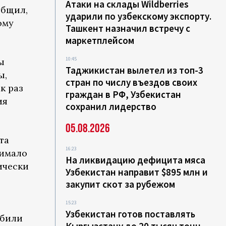
Атаки на склады Wildberries
общил,
ударили по узбекскому экспорту.
ому
Ташкент назначил встречу с
маркетплейсом
10:45
ы
Таджикистан вылетел из топ-3
ы,
стран по числу въездов своих
к раз
граждан в РФ, Узбекистан
ия
сохранил лидерство
05.08.2026
та
16:23
нимало
На ликвидацию дефицита мяса
ически
Узбекистан направит $895 млн и
закупит скот за рубежом
15:23
Узбекистан готов поставлять
убили