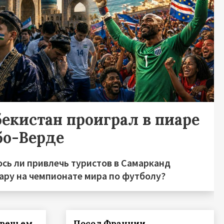
бекистан проиграл в пиаре
бо-Верде
ось ли привлечь туристов в Самарканд
хару на чемпионате мира по футболу?
иречьем
Посол Франции