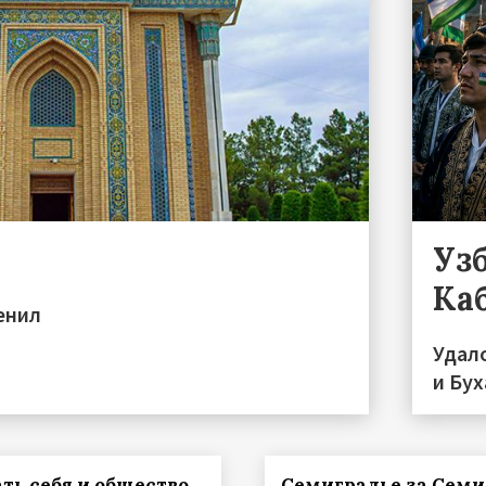
Уз
Ка
енил
Удал
и Бу
ть себя и общество
Семиградье за Сем