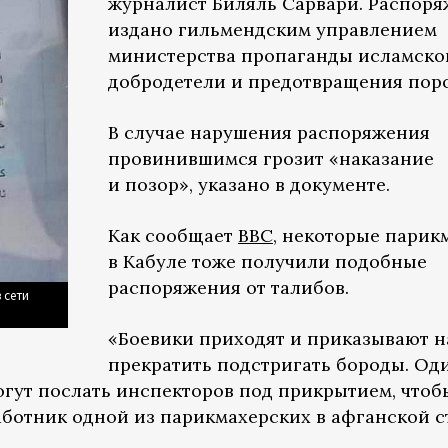
журналист Биляль Сарвари. Распор
издано гильмендским управлением
министерства пропаганды исламско
добродетели и предотвращения поро
В случае нарушения распоряжения
провинившимся грозит «наказание
и позор», указано в документе.
Как сообщает
ВВС
, некоторые парик
в Кабуле тоже получили подобные
распоряжения от талибов.
 сети
«Боевики приходят и приказывают 
прекратить подстригать бороды. Од
могут послать инспекторов под прикрытием, чтоб
аботник одной из парикмахерских в афганской с