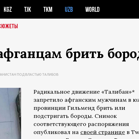
KGZ
TJK
TKM
UZB
WORLD
СЮЖЕТЫ
афганцам брить бор
ГАНИСТАН ПОД ВЛАСТЬЮ ТАЛИБОВ
Радикальное движение «Талибан»*
запретило афганским мужчинам в 
провинции Гильменд брить или
подстригать бороды. Снимок
соответствующего распоряжения
опубликовал на
своей странице
в Tw