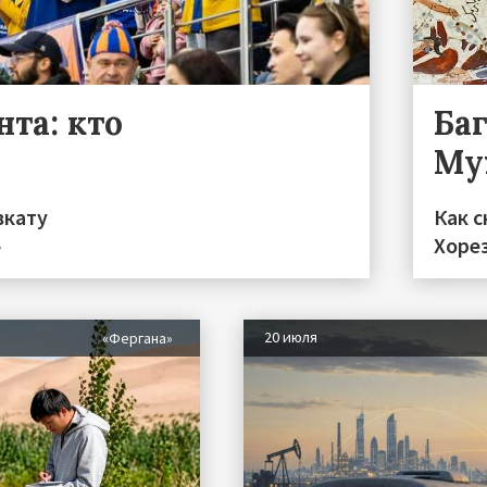
та: кто
Ба
Му
вкату
Как с
»
Хоре
20 июля
«Фергана»