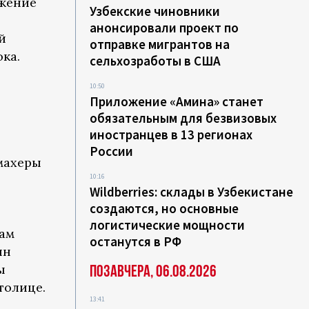
яжение
Узбекские чиновники
анонсировали проект по
й
отправке мигрантов на
ка.
сельхозработы в США
10:50
Приложение «Амина» станет
обязательным для безвизовых
иностранцев в 13 регионах
России
махеры
10:16
Wildberries: склады в Узбекистане
создаются, но основные
логистические мощности
нам
останутся в РФ
ин
ы
Позавчера, 06.08.2026
толице.
13:41