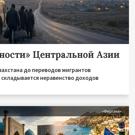
дности» Центральной Азии
захстана до переводов мигрантов
о складывается неравенство доходов
я
«Фергана»