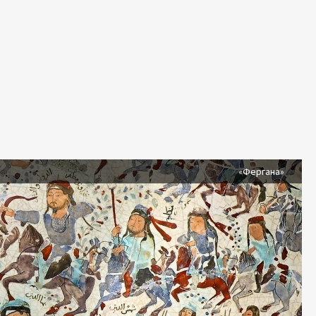
я
«Фергана»