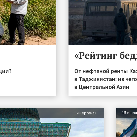
«Рейтинг бе
ции?
От нефтяной ренты Ка
в Таджикистан: из чег
в Центральной Азии
15 июл
«Фергана»