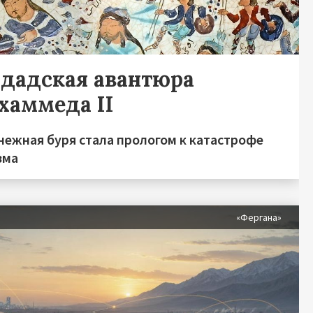
гдадская авантюра
хаммеда II
нежная буря стала прологом к катастрофе
зма
«Фергана»