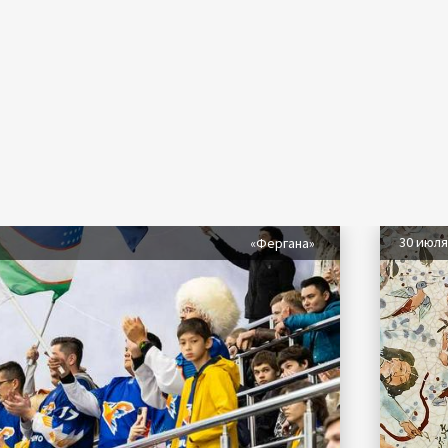
30 июл
«Фергана»