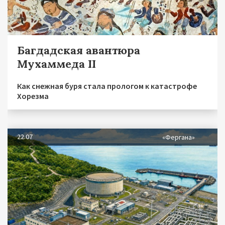
Багдадская авантюра
Мухаммеда II
Как снежная буря стала прологом к катастрофе
Хорезма
22.07
«Фергана»