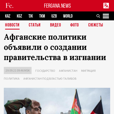
FERGANA.NEWS
KAZ
KGZ
TJK
TKM
UZB
WORLD
НОВОСТИ
СТАТЬИ
ВИДЕО
ФОТО
СЮЖЕТЫ
Афганские политики
объявили о создании
правительства в изгнании
29.09.21 09:46 MSK
ГОСУДАРСТВО
АФГАНИСТАН
МИГРАЦИЯ
ПОЛИТИКА
АФГАНИСТАН ПОД ВЛАСТЬЮ ТАЛИБОВ