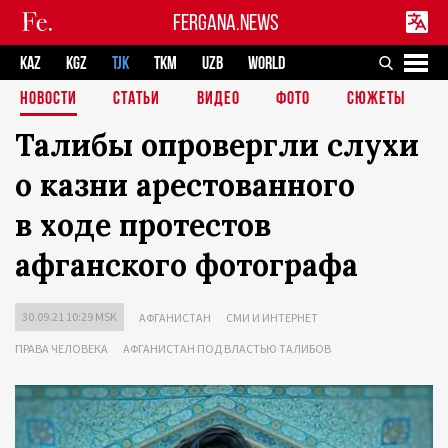
FERGANA.NEWS
KAZ
KGZ
TJK
TKM
UZB
WORLD
НОВОСТИ
СТАТЬИ
ВИДЕО
ФОТО
СЮЖЕТЫ
Талибы опровергли слухи
о казни арестованного
в ходе протестов
афганского фотографа
30.09.21 10:29 MSK
АФГАНИСТАН
СМИ И ИНТЕРНЕТ
ПРАВА ЧЕЛОВЕКА
АФГАНИСТАН ПОД ВЛАСТЬЮ ТАЛИБОВ