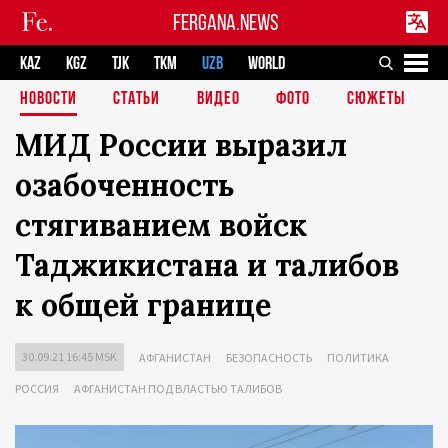
FERGANA.NEWS
KAZ
KGZ
TJK
TKM
UZB
WORLD
НОВОСТИ
СТАТЬИ
ВИДЕО
ФОТО
СЮЖЕТЫ
МИД России выразил
озабоченность
стягиванием войск
Таджикистана и талибов
к общей границе
30.09.21 16:45 MSK
АФГАНИСТАН
БЕЗОПАСНОСТЬ
ПОЛИТИКА
РОССИЯ
АФГАНИСТАН ПОД ВЛАСТЬЮ ТАЛИБОВ