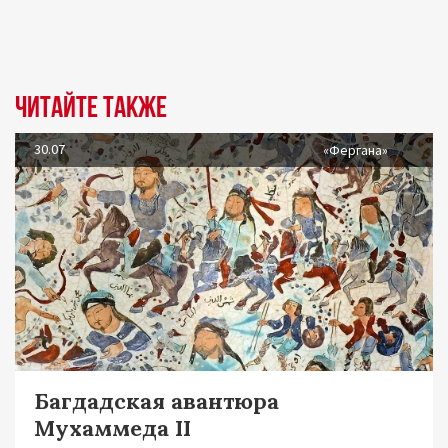
Читайте также
30.07
«Фергана»
Багдадская авантюра
Мухаммеда II