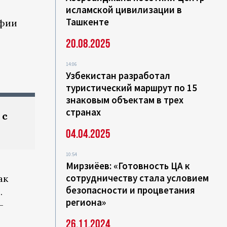
исламской цивилизации в
Ташкенте
афии
20.08.2025
14:06
Узбекистан разработал
туристический маршрут по 15
знаковым объектам в трех
странах
 с
04.04.2025
10:54
Мирзиёев: «Готовность ЦА к
сотрудничеству стала условием
ак
безопасности и процветания
.
региона»
–
26.11.2024