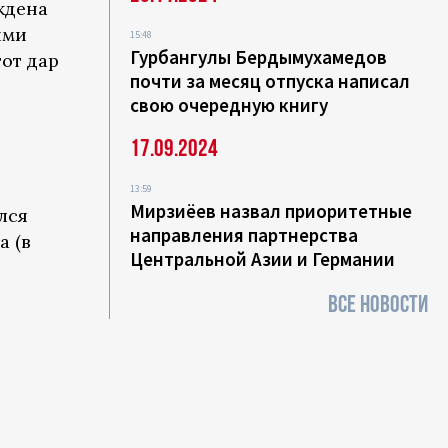
ждена
ими
15:48
Гурбангулы Бердымухамедов
тот дар
почти за месяц отпуска написал
свою очередную книгу
17.09.2024
13:59
Мирзиёев назвал приоритетные
лся
направления партнерства
а (в
Центральной Азии и Германии
ВСЕ НОВОСТИ