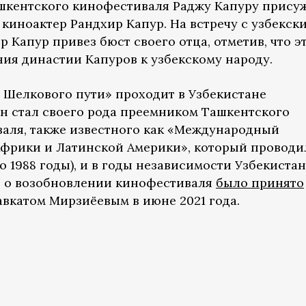
Ташкентского кинофестиваля Раджу Капуру прису
 киноактер Рандхир Капур. На встречу с узбекск
Капур привез бюст своего отца, отметив, что э
ния династии Капуров к узбекскому народу.
Шелкового пути» проходит в Узбекистане
 Он стал своего рода преемником Ташкентского
аля, также известного как «Международный
Африки и Латинской Америки», который проводи
по 1988 годы), и в годы независимости Узбекистан
ие о возобновлении кинофестиваля
было принято
вкатом Мирзиёевым в июне 2021 года.