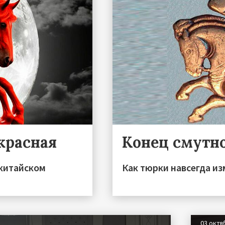
красная
Конец смутн
китайском
Как тюрки навсегда и
03 октя