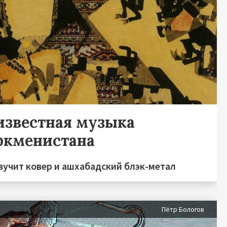
известная музыка
ркменистана
вучит ковер и ашхабадский блэк-метал
Пётр Бологов