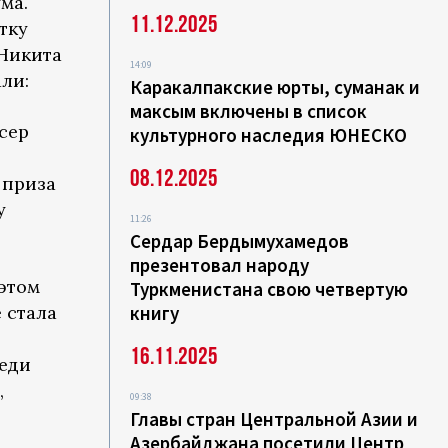
ма.
11.12.2025
тку
Никита
14:09
ли:
Каракалпакские юрты, суманак и
максым включены в список
сер
культурного наследия ЮНЕСКО
08.12.2025
 приза
у
11:26
Сердар Бердымухамедов
презентовал народу
 этом
Туркменистана свою четвертую
 стала
книгу
16.11.2025
реди
,
09:38
Главы стран Центральной Азии и
Азербайджана посетили Центр