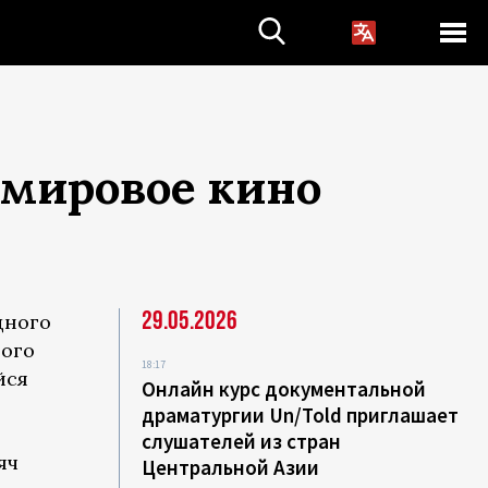
 мировое кино
29.05.2026
дного
ого
18:17
йся
Онлайн курс документальной
драматургии Un/Told приглашает
слушателей из стран
яч
Центральной Азии