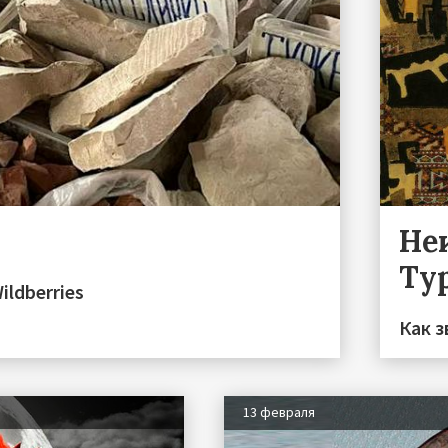
Не
Ту
ildberries
Как з
13 февраля