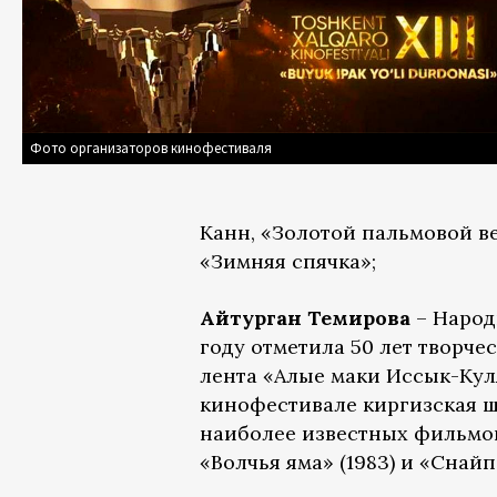
Фото организаторов кинофестиваля
Канн, «Золотой пальмовой ве
«Зимняя спячка»;
Айтурган Темирова
– Народ
году отметила 50 лет творче
лента «Алые маки Иссык-Куля
кинофестивале киргизская ш
наиболее известных фильмов 
«Волчья яма» (1983) и «Снайп