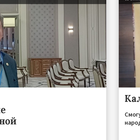
Ка
ые
Смог
ной
наро