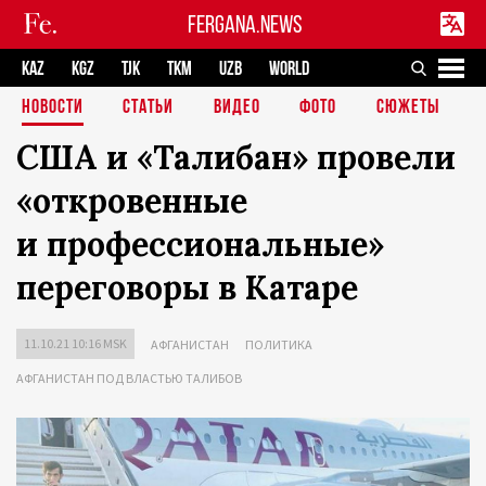
FERGANA.NEWS
KAZ
KGZ
TJK
TKM
UZB
WORLD
НОВОСТИ
СТАТЬИ
ВИДЕО
ФОТО
СЮЖЕТЫ
США и «Талибан» провели
«откровенные
и профессиональные»
переговоры в Катаре
11.10.21 10:16 MSK
АФГАНИСТАН
ПОЛИТИКА
АФГАНИСТАН ПОД ВЛАСТЬЮ ТАЛИБОВ