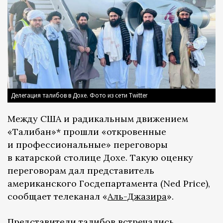
Делегация талибов в Дохе. Фото из сети Twitter
Между США и радикальным движением
«Талибан»* прошли «откровенные
и профессиональные» переговоры
в катарской столице Дохе. Такую оценку
переговорам дал представитель
американского Госдепартамента (Ned Price),
сообщает телеканал «
Аль-Джазира
».
Представители талибов встречались