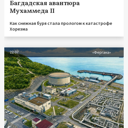
Багдадская авантюра
Мухаммеда II
Как снежная буря стала прологом к катастрофе
Хорезма
22.07
«Фергана»