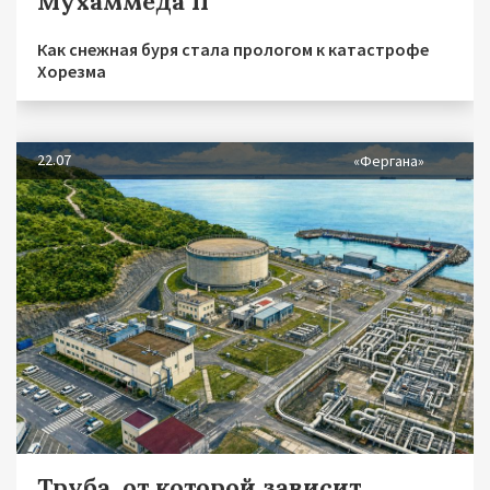
Мухаммеда II
Как снежная буря стала прологом к катастрофе
Хорезма
22.07
«Фергана»
Труба, от которой зависит