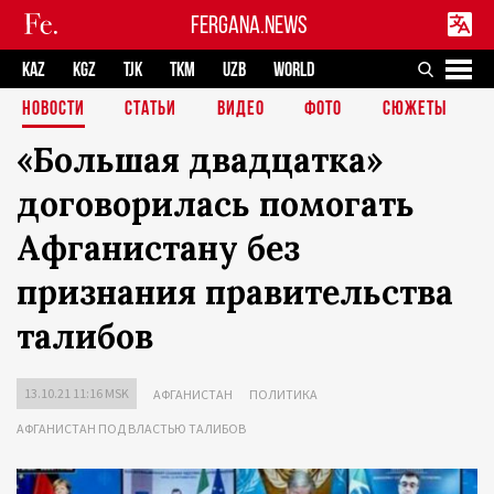
FERGANA.NEWS
KAZ
KGZ
TJK
TKM
UZB
WORLD
НОВОСТИ
СТАТЬИ
ВИДЕО
ФОТО
СЮЖЕТЫ
«Большая двадцатка»
договорилась помогать
Афганистану без
признания правительства
талибов
13.10.21 11:16 MSK
АФГАНИСТАН
ПОЛИТИКА
АФГАНИСТАН ПОД ВЛАСТЬЮ ТАЛИБОВ