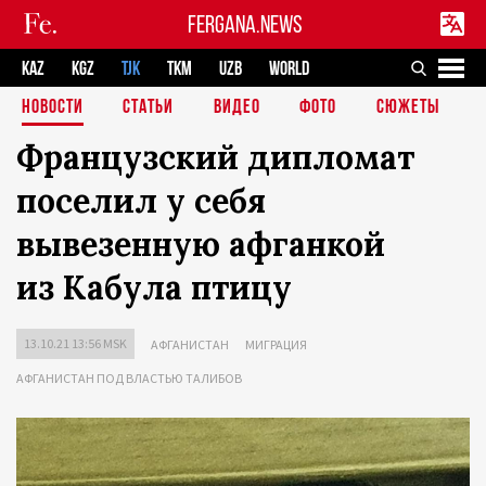
FERGANA.NEWS
KAZ
KGZ
TJK
TKM
UZB
WORLD
НОВОСТИ
СТАТЬИ
ВИДЕО
ФОТО
СЮЖЕТЫ
Французский дипломат
поселил у себя
вывезенную афганкой
из Кабула птицу
13.10.21 13:56 MSK
АФГАНИСТАН
МИГРАЦИЯ
АФГАНИСТАН ПОД ВЛАСТЬЮ ТАЛИБОВ