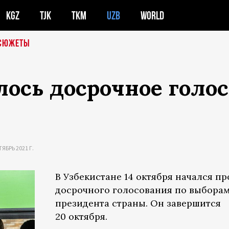
KGZ
TJK
TKM
UZB
WORLD
СЮЖЕТЫ
лось досрочное голо
БРЬ 2021 Г.
В Узбекистане 14 октября начался п
досрочного голосования по выбора
президента страны. Он завершится
20 октября.