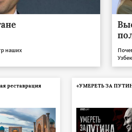
тане
Вы
по
тр наших
Поче
Узбе
ая реставрация
«УМЕРЕТЬ ЗА ПУТИ