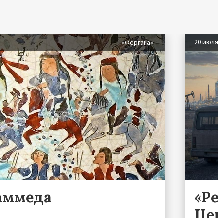
20 июл
«Фергана»
аммеда
«Р
Це