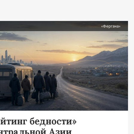
я
«Фергана»
ейтинг бедности»
нтральной Азии