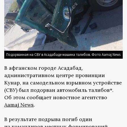
Подорванная на СВУ в Асадабаде машина талибов. Фото Aamaj News
В афганском городе Асадабад,
административном центре провинции
Кунар, на самодельном взрывном устройстве
(СВУ) был подорван автомобиль талибов*.
Об этом сообщает новостное агентство
Aamaj News
.
В результате подрыва погиб один
из командиров местных формирований