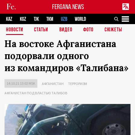
FERGANA.NEWS
KAZ
KGZ
TJK
TKM
UZB
WORLD
НОВОСТИ
СТАТЬИ
ВИДЕО
ФОТО
СЮЖЕТЫ
На востоке Афганистана
подорвали одного
из командиров «Талибана»
14.10.21 13:02 MSK
АФГАНИСТАН
ТЕРРОРИЗМ
АФГАНИСТАН ПОД ВЛАСТЬЮ ТАЛИБОВ