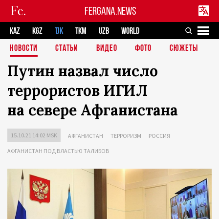
FERGANA.NEWS
KAZ
KGZ
TJK
TKM
UZB
WORLD
НОВОСТИ
СТАТЬИ
ВИДЕО
ФОТО
СЮЖЕТЫ
Путин назвал число
террористов ИГИЛ
на севере Афганистана
15.10.21 14:02 MSK
АФГАНИСТАН
ТЕРРОРИЗМ
РОССИЯ
АФГАНИСТАН ПОД ВЛАСТЬЮ ТАЛИБОВ