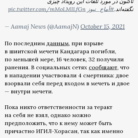
تاکنون در مورد تلفات این رویداد چیزی
pic.twitter.com/mMoLMILfGn
#آماج_نیوز
نگفته‌اند.
— Aamaj News (@AamajN)
October 15, 2021
По последним
данным
, при взрыве
в шиитской мечети Кандагара погибли,
по меньшей мере, 16 человек, 32 получили
ранения. В социальных сетях
сообщают
, что
в нападении участвовали 4 смертника: двое
взорвали себя перед входом в мечеть и двое
— внутри мечети.
Пока никто ответственности за теракт
на себя не взял, однако можно
предположить, что к нему может быть
причастно ИГИЛ-Хорасан, так как именно