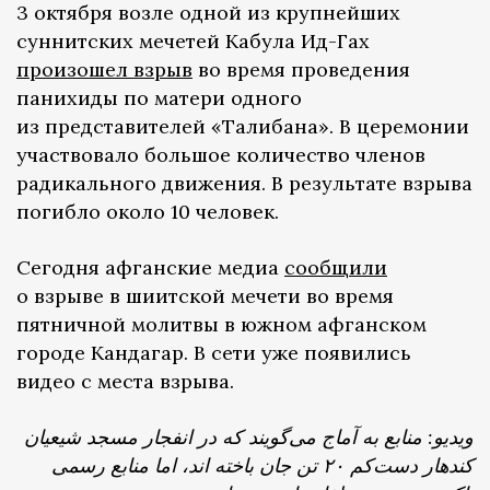
3 октября возле одной из крупнейших
суннитских мечетей Кабула Ид-Гах
произошел взрыв
во время проведения
панихиды по матери одного
из представителей «Талибана». В церемонии
участвовало большое количество членов
радикального движения. В результате взрыва
погибло около 10 человек.
Сегодня афганские медиа
сообщили
о взрыве в шиитской мечети во время
пятничной молитвы в южном афганском
городе Кандагар. В сети уже появились
видео с места взрыва.
ویدیو: منابع به آماج می‌گویند که در انفجار مسجد شیعیان
کندهار دست‌کم ۲۰ تن جان باخته اند، اما منابع رسمی