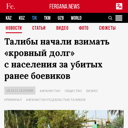
FERGANA.NEWS
KAZ
KGZ
TJK
TKM
UZB
WORLD
НОВОСТИ
СТАТЬИ
ВИДЕО
ФОТО
СЮЖЕТЫ
Талибы начали взимать
«кровный долг»
с населения за убитых
ранее боевиков
18.10.21 16:29 MSK
АФГАНИСТАН
ОБЩЕСТВО
БИЗНЕС
КРИМИНАЛ
АФГАНИСТАН ПОД ВЛАСТЬЮ ТАЛИБОВ