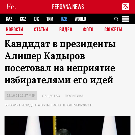
FERGANA.NEWS
KAZ
KGZ
TJK
TKM
UZB
WORLD
НОВОСТИ
СТАТЬИ
ВИДЕО
ФОТО
СЮЖЕТЫ
Кандидат в президенты
Алишер Кадыров
посетовал на неприятие
избирателями его идей
22.10.21 11:27 MSK
ОБЩЕСТВО
ПОЛИТИКА
ВЫБОРЫ ПРЕЗИДЕНТА В УЗБЕКИСТАНЕ, ОКТЯБРЬ 2021 Г.