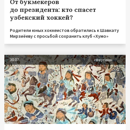
От букмекеров
до президента: кто спасет
узбекский хоккей?
Родители юных хоккеистов обратились к Шавкату
Мирзиёеву с просьбой сохранить клуб «Хумо»
30.07
«Фергана»