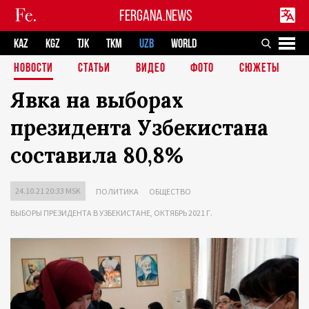
FERGANA.NEWS
KAZ
KGZ
TJK
TKM
UZB
WORLD
НОВОСТИ
СТАТЬИ
ВИДЕО
ФОТО
СЮЖЕТЫ
Явка на выборах
президента Узбекистана
составила 80,8%
24.10.21 20:33 MSK
ПОЛИТИКА
ОБЩЕСТВО
ВЫБОРЫ ПРЕЗИДЕНТА В УЗБЕКИСТАНЕ, ОКТЯБРЬ 2021 Г.