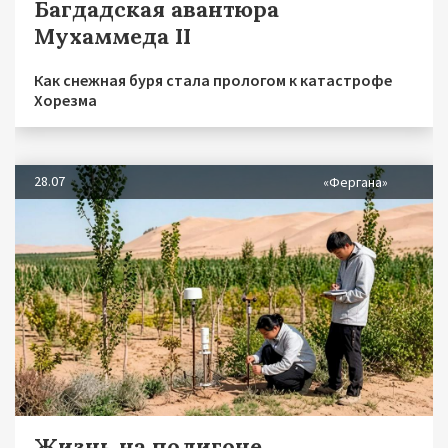
Багдадская авантюра
Мухаммеда II
Как снежная буря стала прологом к катастрофе
Хорезма
28.07
«Фергана»
Жизнь на полигоне