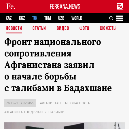
FERGANA.NEWS
KAZ
KGZ
TJK
TKM
UZB
WORLD
НОВОСТИ
СТАТЬИ
ВИДЕО
ФОТО
СЮЖЕТЫ
Фронт национального
сопротивления
Афганистана заявил
о начале борьбы
с талибами в Бадахшане
25.10.21 17:52 MSK
АФГАНИСТАН
БЕЗОПАСНОСТЬ
АФГАНИСТАН ПОД ВЛАСТЬЮ ТАЛИБОВ