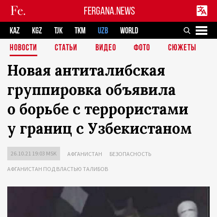
FERGANA.NEWS
KAZ
KGZ
TJK
TKM
UZB
WORLD
НОВОСТИ
СТАТЬИ
ВИДЕО
ФОТО
СЮЖЕТЫ
Новая антиталибская
группировка объявила
о борьбе с террористами
у границ с Узбекистаном
26.10.21 19:03 MSK
АФГАНИСТАН
БЕЗОПАСНОСТЬ
АФГАНИСТАН ПОД ВЛАСТЬЮ ТАЛИБОВ