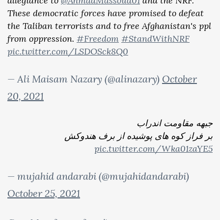
allegiance to
@AhmadMassoud01
and the NRF.
These democratic forces have promised to defeat
the Taliban terrorists and to free Afghanistan's ppl
from oppression.
#Freedom
#StandWithNRF
pic.twitter.com/LSDOSck8Q0
— Ali Maisam Nazary (@alinazary)
October
20, 2021
جبهه مقاومت اندراب
بر فراز کوه های پوشیده از برف هندوکش
pic.twitter.com/Wka01zaYE5
— mujahid andarabi (@mujahidandarabi)
October 25, 2021