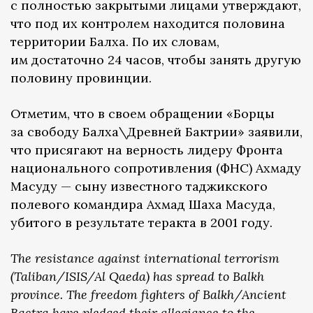
с полностью закрытыми лицами утверждают,
что под их контролем находится половина
территории Балха. По их словам,
им достаточно 24 часов, чтобы занять другую
половину провинции.
Отметим, что в своем обращении «Борцы
за свободу Балха\Древней Бактрии» заявили,
что присягают на верность лидеру Фронта
национального сопротивления (ФНС) Ахмаду
Масуду — сыну известного таджикского
полевого командира Ахмад Шаха Масуда,
убитого в результате теракта в 2001 году.
The resistance against international terrorism
(Taliban/ISIS/Al Qaeda) has spread to Balkh
province. The freedom fighters of Balkh/Ancient
Bactra have pledged their allegiance to the