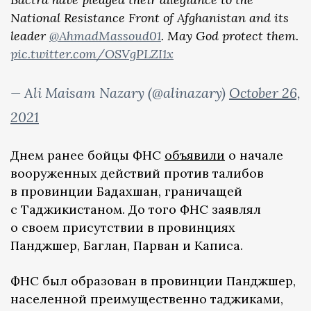
National Resistance Front of Afghanistan and its
leader
@AhmadMassoud01
. May God protect them.
pic.twitter.com/OSVgPLZI1x
— Ali Maisam Nazary (@alinazary)
October 26,
2021
Днем ранее бойцы ФНС
объявили
о начале
вооруженных действий против талибов
в провинции Бадахшан, граничащей
с Таджикистаном. До того ФНС заявлял
о своем присутствии в провинциях
Панджшер, Баглан, Парван и Каписа.
ФНС был образован в провинции Панджшер,
населенной преимущественно таджиками,