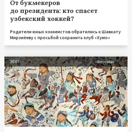
От букмекеров
до президента: кто спасет
узбекский хоккей?
Родители юных хоккеистов обратились к Шавкату
Мирзиёеву с просьбой сохранить клуб «Хумо»
30.07
«Фергана»