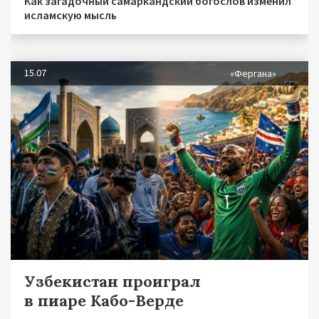
Как загадочный самаркандский богослов изменил
исламскую мысль
15.07
«Фергана»
Узбекистан проиграл
в пиаре Кабо-Верде