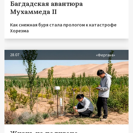
Багдадская авантюра
Мухаммеда II
Как снежная буря стала прологом к катастрофе
Хорезма
28.07
«Фергана»