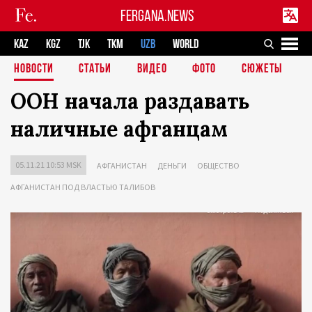
FERGANA.NEWS
KAZ
KGZ
TJK
TKM
UZB
WORLD
НОВОСТИ
СТАТЬИ
ВИДЕО
ФОТО
СЮЖЕТЫ
ООН начала раздавать
наличные афганцам
05.11.21 10:53 MSK
АФГАНИСТАН
ДЕНЬГИ
ОБЩЕСТВО
АФГАНИСТАН ПОД ВЛАСТЬЮ ТАЛИБОВ