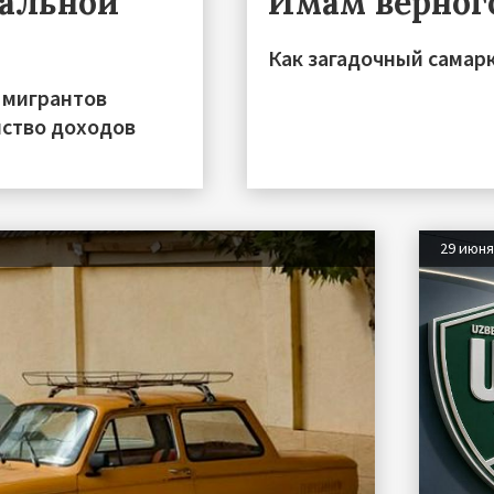
ральной
Имам верног
Как загадочный самар
 мигрантов
нство доходов
29 июн