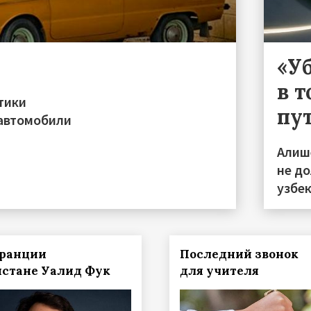
«У
в т
тики
пу
 автомобили
Алиш
не д
узбе
Франции
Последний звонок
истане Уалид Фук
для учителя