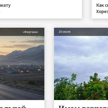
вкату
Как с
»
Хоре
20 июля
«Фергана»