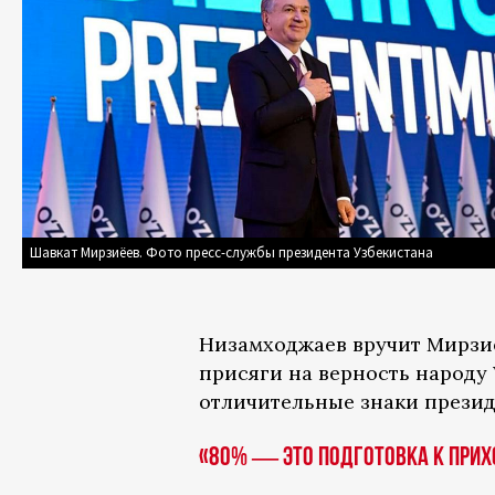
Шавкат Мирзиёев. Фото пресс-службы президента Узбекистана
Низамходжаев вручит Мирзиё
присяги на верность народу
отличительные знаки презид
«80% — это подготовка к прих