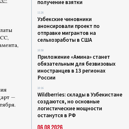
сс-
получение взятки
11:26
Узбекские чиновники
анонсировали проект по
алаты
отправке мигрантов на
СС,
сельхозработы в США
амента,
10:50
Приложение «Амина» станет
обязательным для безвизовых
иностранцев в 13 регионах
России
10:16
ния
Wildberries: склады в Узбекистане
дарт —
создаются, но основные
тября.
логистические мощности
останутся в РФ
06.08.2026