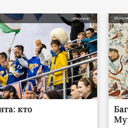
30 июл
«Фергана»
та: кто
Ба
Му