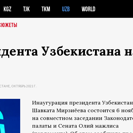
KGZ
TJK
TKM
UZB
WORLD
СЮЖЕТЫ
дента Узбекистана 
ТАНЕ, ОКТЯБРЬ 2021 Г.
Инаугурация президента Узбекистан
Шавката Мирзиёева состоится 6 ноя
на совместном заседании Законода
палаты и Сената Олий мажлиса