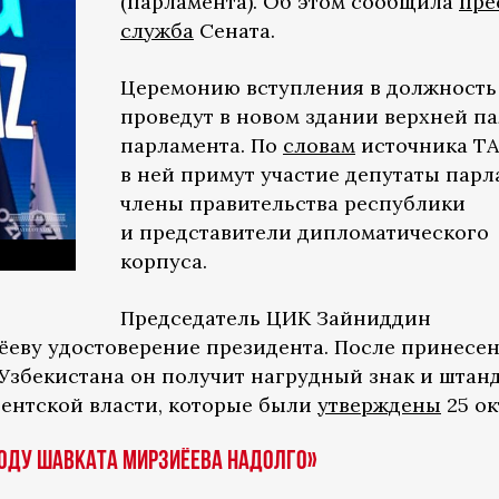
(парламента). Об этом сообщила
пре
служба
Сената.
Церемонию вступления в должность
проведут в новом здании верхней п
парламента. По
словам
источника ТА
в ней примут участие депутаты парл
члены правительства республики
и представители дипломатического
корпуса.
Председатель ЦИК Зайниддин
еву удостоверение президента. После принесе
 Узбекистана он получит нагрудный знак и штан
ентской власти, которые были
утверждены
25 ок
оду Шавката Мирзиёева надолго»