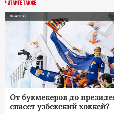
Читайте также
04 августа
От букмекеров до президен
спасет узбекский хоккей?