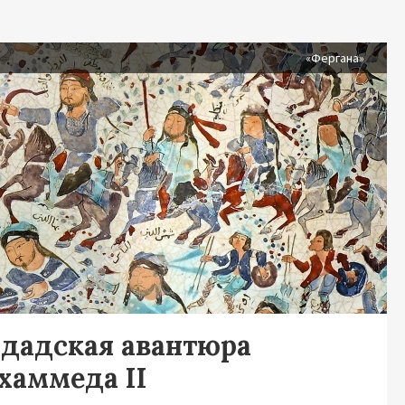
я
«Фергана»
гдадская авантюра
хаммеда II