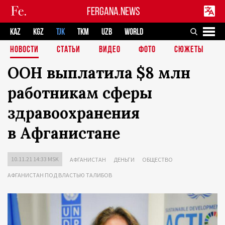
FERGANA.NEWS
KAZ
KGZ
TJK
TKM
UZB
WORLD
НОВОСТИ
СТАТЬИ
ВИДЕО
ФОТО
СЮЖЕТЫ
ООН выплатила $8 млн
работникам сферы
здравоохранения
в Афганистане
10.11.21 14:33 MSK
АФГАНИСТАН
ДЕНЬГИ
ОБЩЕСТВО
АФГАНИСТАН ПОД ВЛАСТЬЮ ТАЛИБОВ