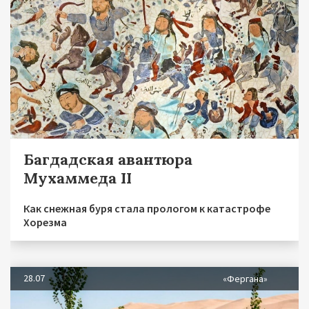
Багдадская авантюра
Мухаммеда II
Как снежная буря стала прологом к катастрофе
Хорезма
28.07
«Фергана»