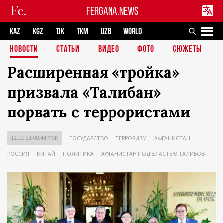
FERGANA.NEWS
KAZ
KGZ
TJK
TKM
UZB
WORLD
НОВОСТИ
СТАТЬИ
ВИДЕО
ФОТО
СЮЖЕТЫ
Расширенная «тройка»
призвала «Талибан»
порвать с террористами
12.11.21 08:44 MSK
ГОСУДАРСТВО
ТЕРРОРИЗМ
АФГАНИСТАН
РОССИЯ
КИТАЙ
ПОЛИТИКА
АФГАНИСТАН ПОД ВЛАСТЬЮ ТАЛИБОВ