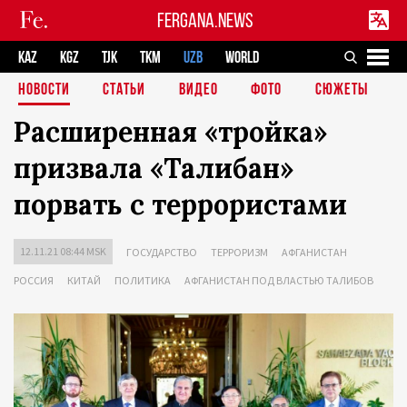
FERGANA.NEWS
KAZ
KGZ
TJK
TKM
UZB
WORLD
НОВОСТИ
СТАТЬИ
ВИДЕО
ФОТО
СЮЖЕТЫ
Расширенная «тройка»
призвала «Талибан»
порвать с террористами
12.11.21 08:44 MSK
ГОСУДАРСТВО
ТЕРРОРИЗМ
АФГАНИСТАН
РОССИЯ
КИТАЙ
ПОЛИТИКА
АФГАНИСТАН ПОД ВЛАСТЬЮ ТАЛИБОВ