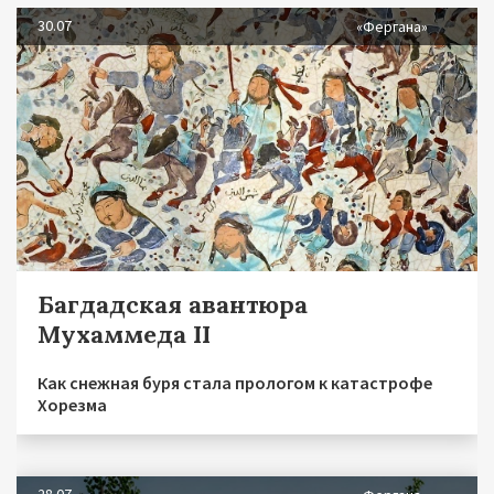
30.07
«Фергана»
Багдадская авантюра
Мухаммеда II
Как снежная буря стала прологом к катастрофе
Хорезма
28.07