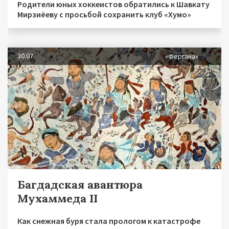
Родители юных хоккеистов обратились к Шавкату
Мирзиёеву с просьбой сохранить клуб «Хумо»
30.07
«Фергана»
Багдадская авантюра
Мухаммеда II
Как снежная буря стала прологом к катастрофе