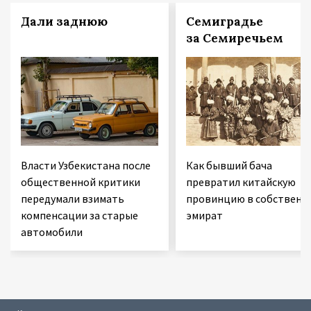
Дали заднюю
Семиградье
за Семиречьем
Власти Узбекистана после
Как бывший бача
общественной критики
превратил китайскую
передумали взимать
провинцию в собственн
компенсации за старые
эмират
автомобили