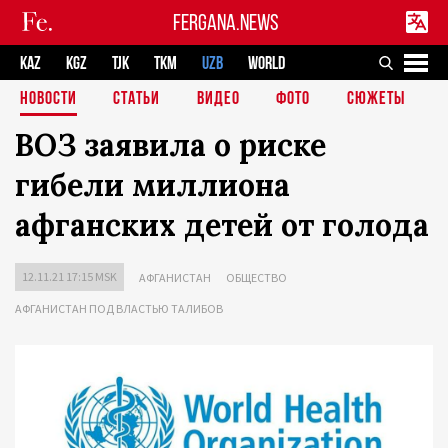
FERGANA.NEWS
KAZ
KGZ
TJK
TKM
UZB
WORLD
НОВОСТИ
СТАТЬИ
ВИДЕО
ФОТО
СЮЖЕТЫ
ВОЗ заявила о риске
гибели миллиона
афганских детей от голода
12.11.21 17:15 MSK
АФГАНИСТАН
ОБЩЕСТВО
АФГАНИСТАН ПОД ВЛАСТЬЮ ТАЛИБОВ