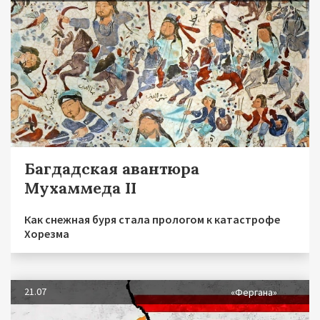
Багдадская авантюра
Мухаммеда II
Как снежная буря стала прологом к катастрофе
Хорезма
21.07
«Фергана»