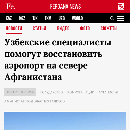
FERGANA.NEWS
KAZ
KGZ
TJK
TKM
UZB
WORLD
НОВОСТИ
СТАТЬИ
ВИДЕО
ФОТО
СЮЖЕТЫ
Узбекские специалисты
помогут восстановить
аэропорт на севере
Афганистана
15.11.21 10:21 MSK
ГОСУДАРСТВО
КОММУНИКАЦИИ
АФГАНИСТАН
АФГАНИСТАН ПОД ВЛАСТЬЮ ТАЛИБОВ