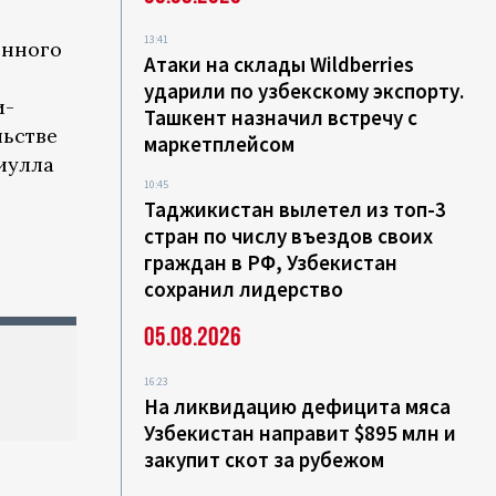
13:41
енного
Атаки на склады Wildberries
ударили по узбекскому экспорту.
и-
Ташкент назначил встречу с
льстве
маркетплейсом
иулла
10:45
Таджикистан вылетел из топ-3
стран по числу въездов своих
граждан в РФ, Узбекистан
сохранил лидерство
05.08.2026
16:23
На ликвидацию дефицита мяса
Узбекистан направит $895 млн и
закупит скот за рубежом