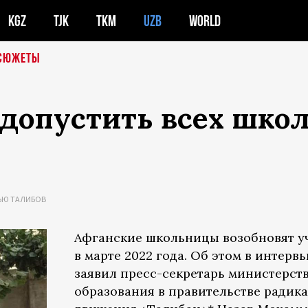
KGZ
TJK
TKM
UZB
WORLD
СЮЖЕТЫ
допустить всех школ
ЬЮ ТАЛИБОВ
Афганские школьницы возобновят у
в марте 2022 года. Об этом в интерв
заявил пресс-секретарь министерст
образования в правительстве радик