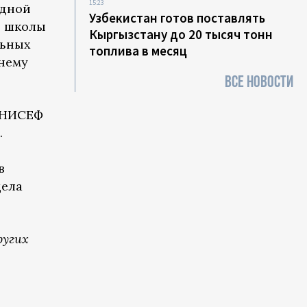
15:23
адной
Узбекистан готов поставлять
в школы
Кыргызстану до 20 тысяч тонн
льных
топлива в месяц
жнему
ВСЕ НОВОСТИ
 ЮНИСЕФ
.
в
дела
ругих