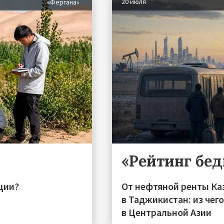
20 июля
«Фергана»
«Рейтинг бе
ции?
От нефтяной ренты Ка
в Таджикистан: из чег
в Центральной Азии