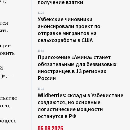
ад
получение взятки
11:26
Узбекские чиновники
тся
анонсировали проект по
ять
отправке мигрантов на
сельхозработы в США
ющие
10:50
овить
Приложение «Амина» станет
обязательным для безвизовых
21
иностранцев в 13 регионах
”
)», —
России
10:16
Wildberries: склады в Узбекистане
льстве
создаются, но основные
ого,
логистические мощности
останутся в РФ
роцесс
06.08.2026