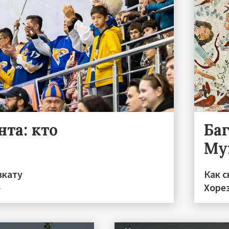
та: кто
Ба
Му
вкату
Как с
»
Хоре