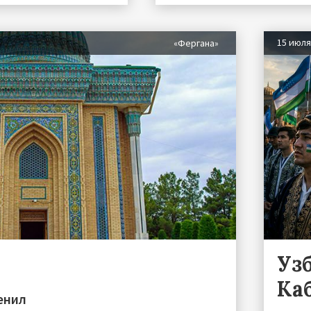
15 июл
«Фергана»
Уз
Ка
енил