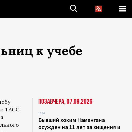
ьниц к учебе
Позавчера, 07.08.2026
чебу
ью
ТАСС
16:34
ва
Бывший хоким Намангана
ального
осужден на 11 лет за хищения и