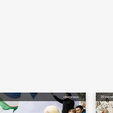
30 июл
«Фергана»