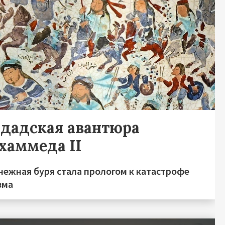
гдадская авантюра
хаммеда II
нежная буря стала прологом к катастрофе
зма