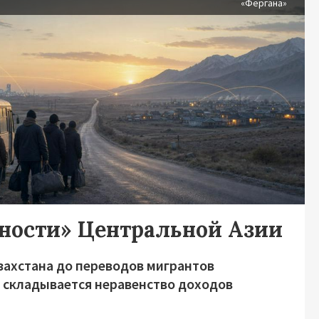
«Фергана»
дности» Центральной Азии
захстана до переводов мигрантов
о складывается неравенство доходов