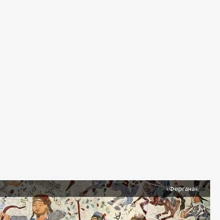
я
«Фергана»