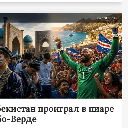
я
«Фергана»
бекистан проиграл в пиаре
бо-Верде