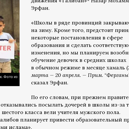
движения «Талибан»* Назар Мохамм
Эрфан.
«Школы в ряде провинций закрываю
на зиму. Кроме того, предстоит прин
некоторые постановления в сфере
образования и сделать соответству
изменения, но мы планируем возобн
обучение девочек в средних школах
в обычном режиме в месяце хамаль (
марта — 20 апреля. — Прим.
“
Ферганы
к. Фото из
сказал Эрфан.
По его словам, при прежнем правите
отказывались посылать дочерей в школы из-за т
е шестого класса вели учителя мужского пола.
алибов планирует привести образовательный п
ями ислама».