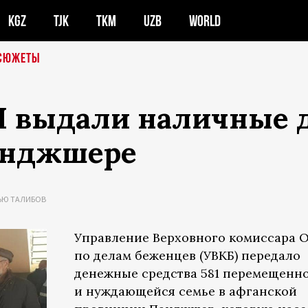
KGZ
TJK
TKM
UZB
WORLD
СЮЖЕТЫ
Н выдали наличные 
анджшере
ЬЮ ТАЛИБОВ
Управление Верховного комиссара 
по делам беженцев (УВКБ) передало
денежные средства 581 перемещенн
и нуждающейся семье в афганской