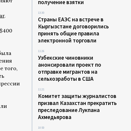
еляют
получение взятки
13:30
ar
.
Страны ЕАЭС на встрече в
Кыргызстане договорились
 $400
принять общие правила
электронной торговли
11:26
была
Узбекские чиновники
ения
анонсировали проект по
е того,
отправке мигрантов на
ть
сельхозработы в США
прессии
11:21
Комитет защиты журналистов
призвал Казахстан прекратить
или
преследование Лукпана
Ахмедьярова
10:50