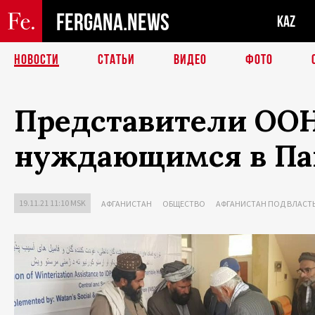
FERGANA.NEWS
KAZ
НОВОСТИ
СТАТЬИ
ВИДЕО
ФОТО
Представители ОО
нуждающимся в П
19.11.21 11:10 MSK
АФГАНИСТАН
ОБЩЕСТВО
АФГАНИСТАН ПОД ВЛАСТ