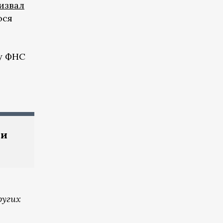
извал
юся
у ФНС
 и
ругих