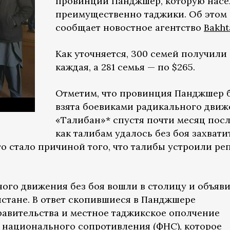
провинции Панджшер, которую нас
преимущественно таджики. Об этом
сообщает новостное агентство
Bakht
Как уточняется, 300 семей получили
каждая, а 281 семья — по $265.
Отметим, что провинция Панджшер 
взята боевиками радикального движ
«Талибан»* спустя почти месяц посл
как талибам удалось без боя захвати
о стало причиной того, что талибы устроили ре
ного движения без боя вошли в столицу и объяв
стане. В ответ скопившиеся в Панджшере
авительства и местное таджикское ополчение
 национального сопротивления (ФНС), которое