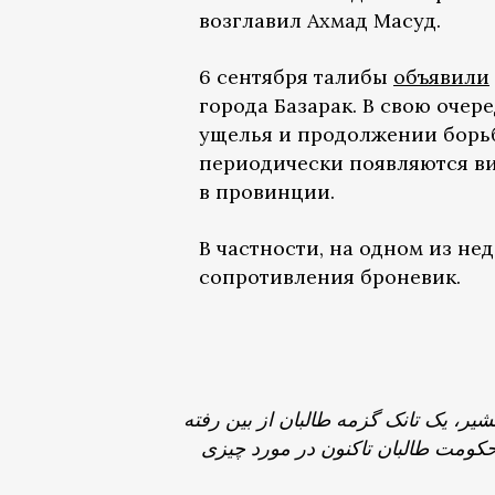
возглавил Ахмад Масуд.
6 сентября талибы
объявили
города Базарак. В свою очер
ущелья и продолжении борьб
периодически появляются ви
в провинции.
В частности, на одном из н
сопротивления броневик.
شیر، یک تانک گزمه طالبان از بین رفته
حکومت طالبان تاکنون در مورد چیزی