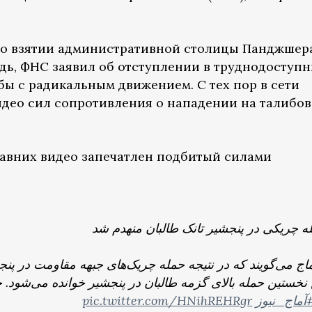
о взятии административной столицы Панджшер
едь, ФНС заявил об отступлении в труднодоступ
ы с радикальным движением. С тех пор в сети
део сил сопротивления о нападении на талибов
едавних видео запечатлен подбитый силами
له چریکی در پنجشیر تانک طالبان منهدم شد
آماج می‌گویند که در نتیجه حمله چریک‌های جبهه مقاومت در پنج
نخستین حمله بالای گزمه طالبان در پنجشیر خوانده می‌شود. 
pic.twitter.com/HNihREHRgr
#ماج_نیوز