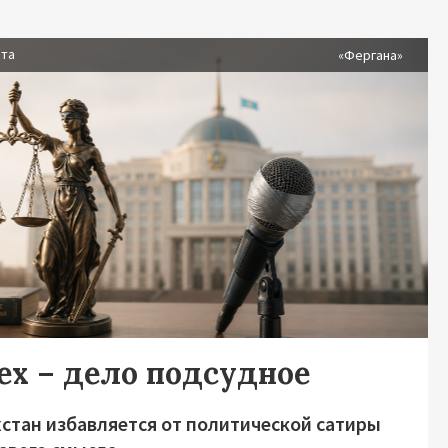
ста
«Фергана»
ех – дело подсудное
хстан избавляется от политической сатиры