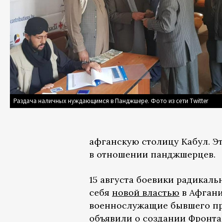
Раздача наличных нуждающимся в Панджшере. Фото из сети Twitter
афганскую столицу Кабул. Эт
в отношении панджшерцев.
15 августа боевики радикаль
себя
новой властью
в Афгани
военнослужащие бывшего пр
объявили о создании Фронта