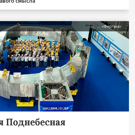
равого смысла
«Фергана»
я Поднебесная