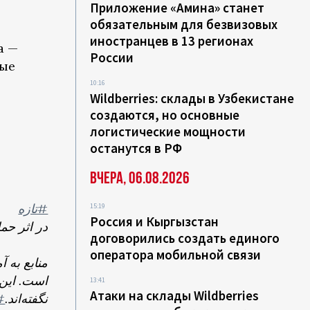
Приложение «Амина» станет
обязательным для безвизовых
иностранцев в 13 регионах
а —
России
ные
10:16
Wildberries: склады в Узбекистане
создаются, но основные
логистические мощности
останутся в РФ
Вчера, 06.08.2026
#تازه
15:19
Россия и Кыргызстан
در اثر حم
договорились создать единого
оператора мобильной связи
منابع به 
است. این 
13:41
Атаки на склады Wildberries
نگفته‌اند.
آ