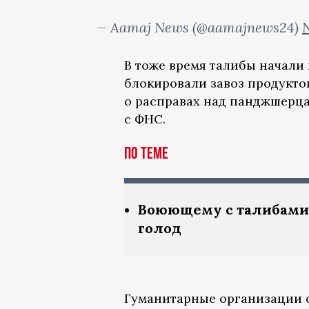
— Aamaj News (@aamajnews24)
N
В тоже время талибы начали 
блокировали завоз продукто
о расправах над панджшерца
с ФНС.
По теме
Воюющему с талибами
голод
Гуманитарные организации о