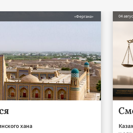
04 авгу
«Фергана»
ся
См
инского хана
Каза