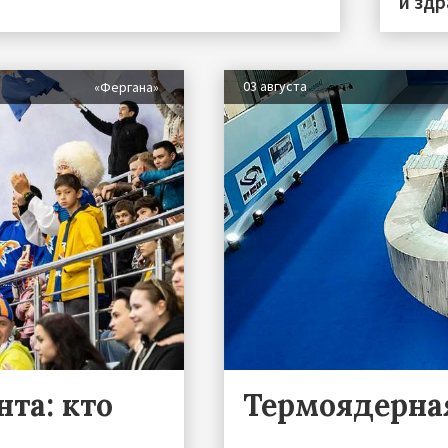
и зд
03 августа
«Фергана»
та: кто
Термоядерна