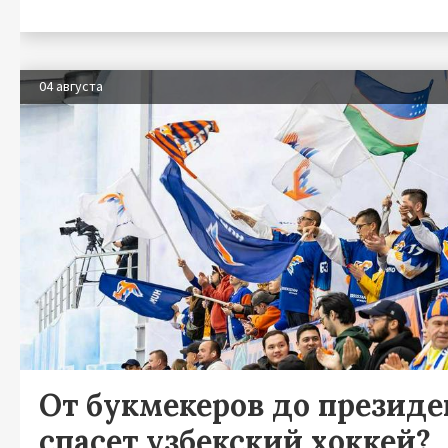
04 августа
От букмекеров до президен
спасет узбекский хоккей?