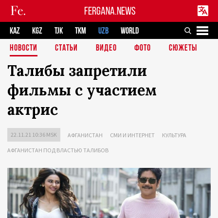
FERGANA.NEWS
KAZ
KGZ
TJK
TKM
UZB
WORLD
НОВОСТИ
СТАТЬИ
ВИДЕО
ФОТО
СЮЖЕТЫ
Талибы запретили
фильмы с участием
актрис
22.11.21 10:36 MSK
АФГАНИСТАН
СМИ И ИНТЕРНЕТ
КУЛЬТУРА
АФГАНИСТАН ПОД ВЛАСТЬЮ ТАЛИБОВ