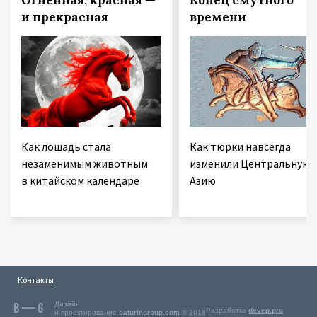
и прекрасная
времени
Как лошадь стала
Как тюрки навсегда
незаменимым животным
изменили Центральную
в китайском календаре
Азию
Контакты
Дизайн
Разработка
devep.pro
и проектирование
baturingroup.com
© 2018