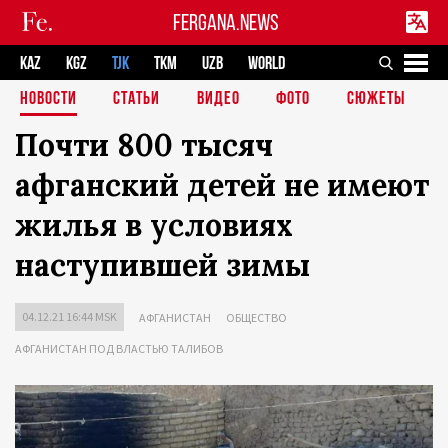
FERGANA.NEWS
KAZ
KGZ
TJK
TKM
UZB
WORLD
НОВОСТИ
СТАТЬИ
ВИДЕО
ФОТО
СЮЖЕТЫ
Почти 800 тысяч
афганский детей не имеют
жилья в условиях
наступившей зимы
04.12.21 16:44 MSK
АФГАНИСТАН
ОБЩЕСТВО
АФГАНИСТАН ПОД ВЛАСТЬЮ ТАЛИБОВ