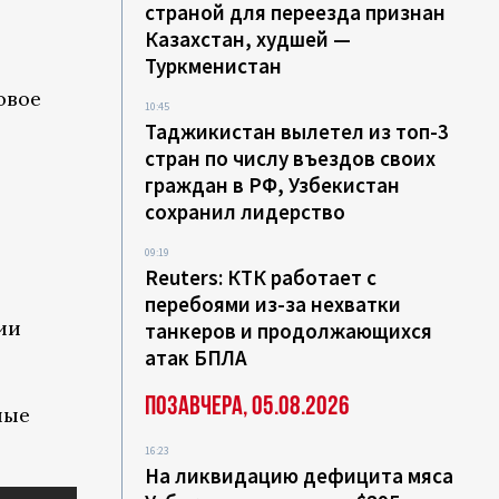
страной для переезда признан
Казахстан, худшей —
Туркменистан
овое
10:45
Таджикистан вылетел из топ-3
стран по числу въездов своих
граждан в РФ, Узбекистан
сохранил лидерство
09:19
Reuters: КТК работает с
перебоями из-за нехватки
ии
танкеров и продолжающихся
атак БПЛА
Позавчера, 05.08.2026
ные
16:23
На ликвидацию дефицита мяса