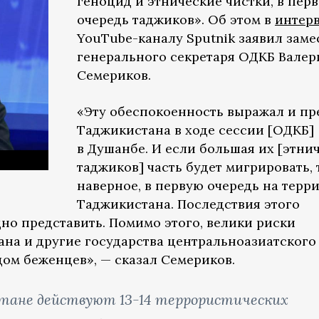
геноцид и этнические чистки, в пер
очередь таджиков». Об этом в
интер
YouTube-каналу Sputnik заявил заме
генерального секретаря ОДКБ Валер
Семериков.
«Эту обеспокоенность выражал и пр
Таджикистана в ходе сессии [ОДКБ]
в Душанбе. И если большая их [этни
таджиков] часть будет мигрировать, 
наверное, в первую очередь на терр
Таджикистана. Последствия этого
но представить. Помимо этого, велики риски
на и другие государства центральноазиатского
дом беженцев», — сказал Семериков.
истане действуют 13-14 террористических