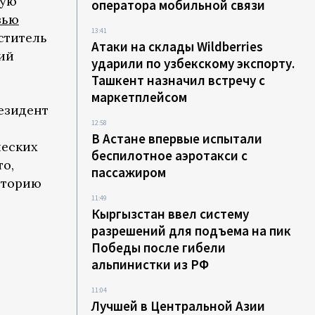
вую
оператора мобильной связи
вью
13:41
ститель
Атаки на склады Wildberries
ий
ударили по узбекскому экспорту.
Ташкент назначил встречу с
маркетплейсом
езидент
12:58
В Астане впервые испытали
ческих
беспилотное аэротакси с
то,
пассажиром
иторию
11:49
Кыргызстан ввел систему
разрешений для подъема на пик
Победы после гибели
альпинистки из РФ
11:04
Лучшей в Центральной Азии