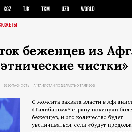
KGZ
TJK
TKM
UZB
WORLD
СЮЖЕТЫ
ок беженцев из Афга
«этнические чистки»
БЕЗОПАСНОСТЬ
АФГАНИСТАН ПОД ВЛАСТЬЮ ТАЛИБОВ
С момента захвата власти в Афганис
«Талибаном»* страну покинули боле
беженцев, и это количество будет
увеличиваться, если «будут продолж