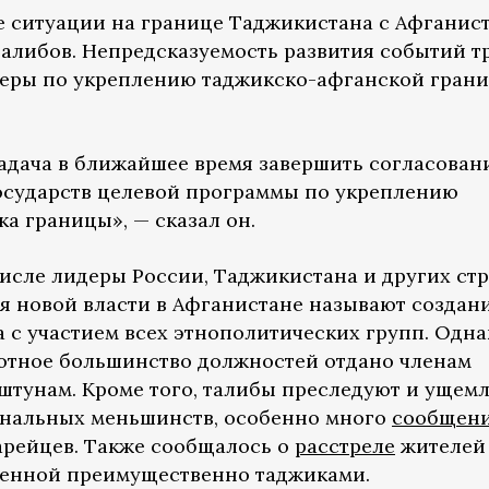
е ситуации на границе Таджикистана с Афганис
талибов. Непредсказуемость развития событий т
еры по укреплению таджикско-афганской грани
задача в ближайшее время завершить согласован
государств целевой программы по укреплению
а границы», — сказал он.
исле лидеры России, Таджикистана и других стр
ия новой власти в Афганистане называют создан
 с участием всех этнополитических групп. Одна
ютное большинство должностей отдано членам
штунам. Кроме того, талибы преследуют и ущем
ональных меньшинств, особенно много
сообщен
зарейцев. Также сообщалось о
расстреле
жителей
енной преимущественно таджиками.