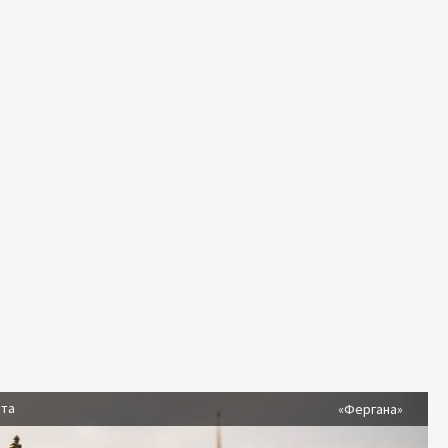
ста
«Фергана»