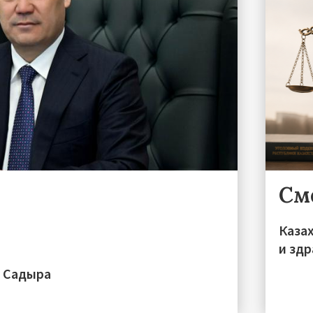
См
Каза
и зд
а Садыра