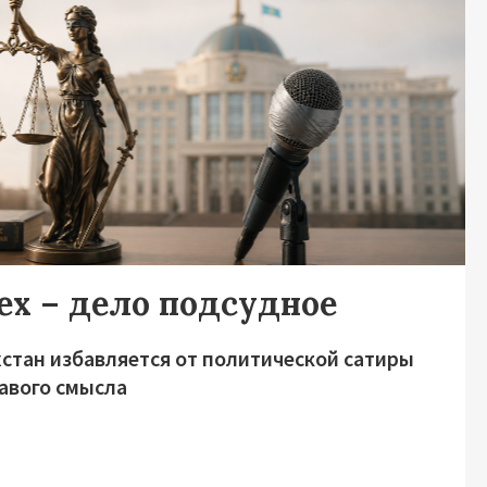
ех – дело подсудное
хстан избавляется от политической сатиры
равого смысла