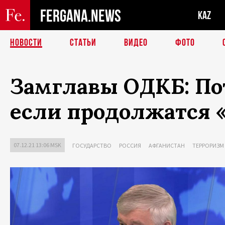
FERGANA.NEWS
KAZ
НОВОСТИ
СТАТЬИ
ВИДЕО
ФОТО
Замглавы ОДКБ: Пот
если продолжатся 
07.12.21 13:06 MSK
ГОСУДАРСТВО
РОССИЯ
АФГАНИСТАН
ТЕРРОРИЗМ