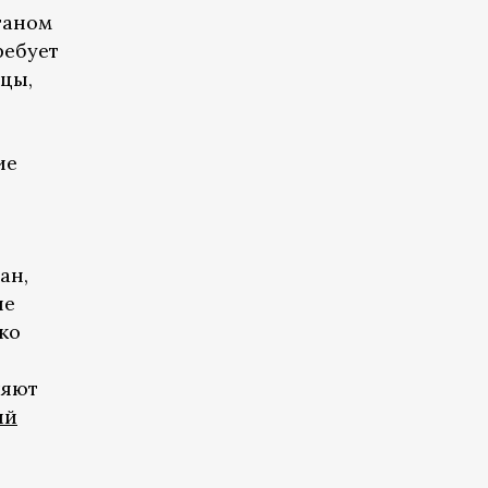
таном
ребует
цы,
ие
ан,
ие
ко
ляют
ий