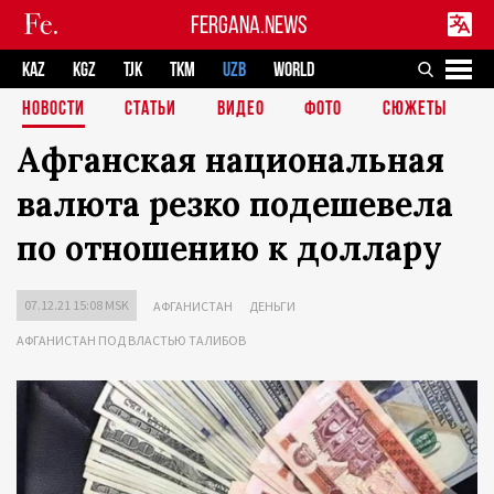
FERGANA.NEWS
KAZ
KGZ
TJK
TKM
UZB
WORLD
НОВОСТИ
СТАТЬИ
ВИДЕО
ФОТО
СЮЖЕТЫ
Афганская национальная
валюта резко подешевела
по отношению к доллару
07.12.21 15:08 MSK
АФГАНИСТАН
ДЕНЬГИ
АФГАНИСТАН ПОД ВЛАСТЬЮ ТАЛИБОВ