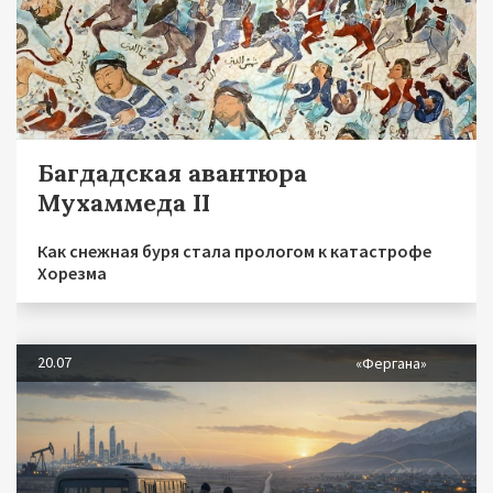
Багдадская авантюра
Мухаммеда II
Как снежная буря стала прологом к катастрофе
Хорезма
20.07
«Фергана»