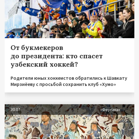
От букмекеров
до президента: кто спасет
узбекский хоккей?
Родители юных хоккеистов обратились к Шавкату
Мирзиёеву с просьбой сохранить клуб «Хумо»
30.07
«Фергана»