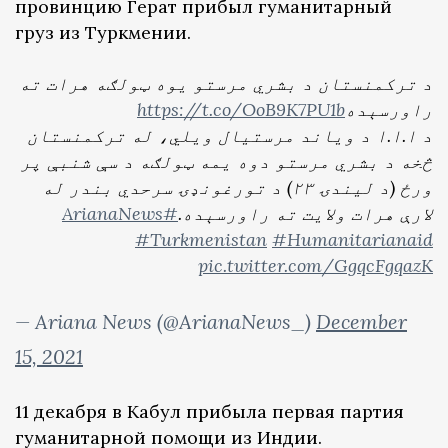
провинцию Герат прибыл гуманитарный
груз из Туркмении.
د ترکمنستان د بشري مرستو یوه ټولګه هرات ته
https://t.co/OoB9K7PU1b
راورسېده
د ا.ا.ا د ویاند مرستیال ويلي، له ترکمنستان
څخه د بشري مرستو دوه یمه ټولګه د سې شنبې پر
ورځ (د لیندۍ ۲۳) د تورغونډۍ سرحدي بندر له
#ArianaNews
لارې هرات ولایت ته راورسېده.
#Turkmenistan
#Humanitarianaid
pic.twitter.com/GgqcFgqazK
— Ariana News (@ArianaNews_)
December
15, 2021
11 декабря в Кабул прибыла первая партия
гуманитарной помощи из Индии.