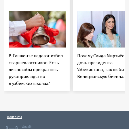
В Ташкенте педагог избил
Почему Саида Мирзиёева
старшеклассников. Есть
дочь президента
ли способы прекратить
Узбекистана, так любит
рукоприкладство
Венецианскую биеннале
в узбекских школах?
Контакты
Дизайн