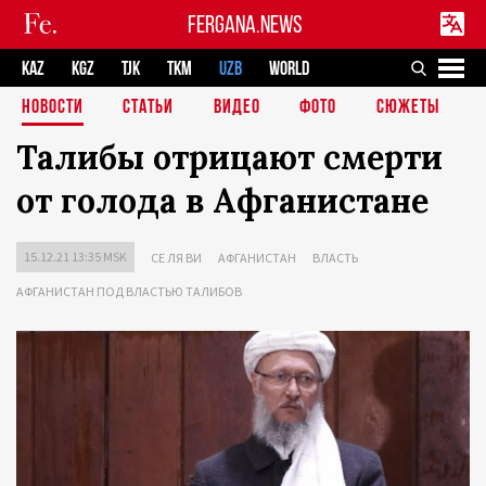
FERGANA.NEWS
KAZ
KGZ
TJK
TKM
UZB
WORLD
НОВОСТИ
СТАТЬИ
ВИДЕО
ФОТО
СЮЖЕТЫ
Талибы отрицают смерти
от голода в Афганистане
15.12.21 13:35 MSK
СЕ ЛЯ ВИ
АФГАНИСТАН
ВЛАСТЬ
АФГАНИСТАН ПОД ВЛАСТЬЮ ТАЛИБОВ