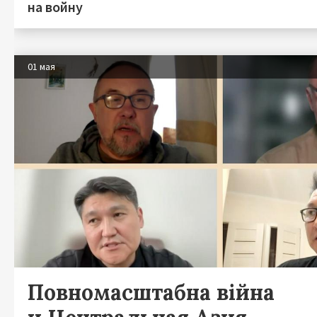
на войну
01 мая
Повномасштабна війна