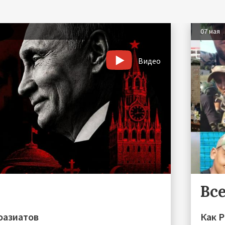
07 мая
Видео
Все
оазиатов
Как 