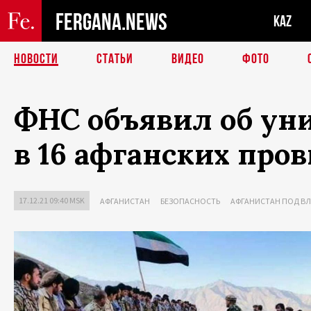
FERGANA.NEWS
KAZ
НОВОСТИ
СТАТЬИ
ВИДЕО
ФОТО
ФНС объявил об ун
в 16 афганских про
17.12.21 09:40 MSK
АФГАНИСТАН
БЕЗОПАСНОСТЬ
АФГАНИСТАН ПОД В