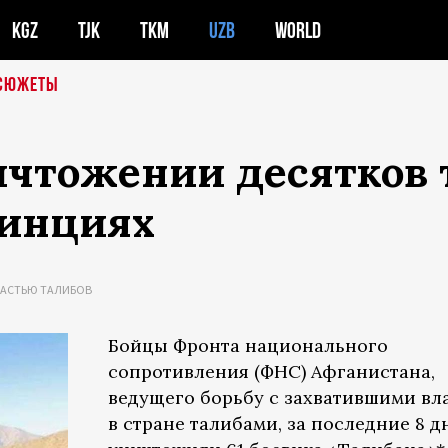
KGZ
TJK
TKM
UZB
WORLD
СЮЖЕТЫ
ичтожении десятков 
винциях
ЛАСТЬЮ ТАЛИБОВ
Бойцы Фронта национального
сопротивления (ФНС) Афганистана,
ведущего борьбу с захватившими вл
в стране талибами, за последние 8 д