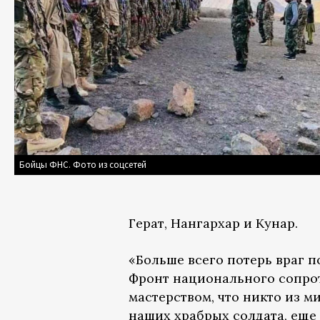
Бойцы ФНС. Фото из соцсетей
Герат, Нангархар и Кунар.
«Больше всего потерь враг п
Фронт национального сопрот
мастерством, что никто из м
наших храбрых солдата, еще