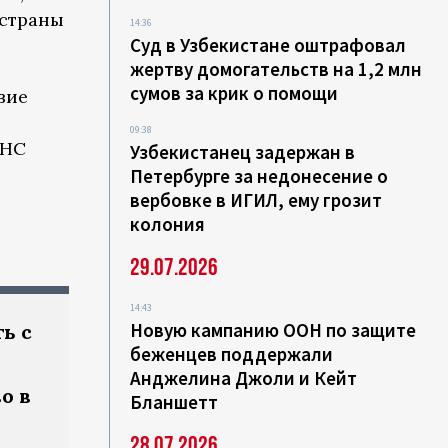
 страны
14:36
Суд в Узбекистане оштрафовал
жертву домогательств на 1,2 млн
сумов за крик о помощи
вие
09:38
ФНС
Узбекистанец задержан в
Петербурге за недонесение о
вербовке в ИГИЛ, ему грозит
колония
29.07.2026
14:43
Новую кампанию ООН по защите
ь с
беженцев поддержали
Анджелина Джоли и Кейт
о в
Бланшетт
28.07.2026