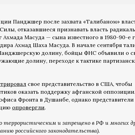
нции Панджшер после захвата «Талибаном» влас
. Силы, отказавшиеся признавать власть радикал
 Ахмада Масуда — сына известного в 1980-90-е 
дира Ахмад Шаха Масуда. В начале сентября тал
 Панджшерскую долину, бойцы ФНС объявили о с
ружающие долину, переходе к тактике партизанс
стрировал
свое представительство в США, чтобы
тиков оказать поддержку афганской оппозиции.
офиса Фронта в Душанбе, однако представители
ацию
опровергли
.
о террористическим и запрещено в РФ и многих д
анию российского законодательства).