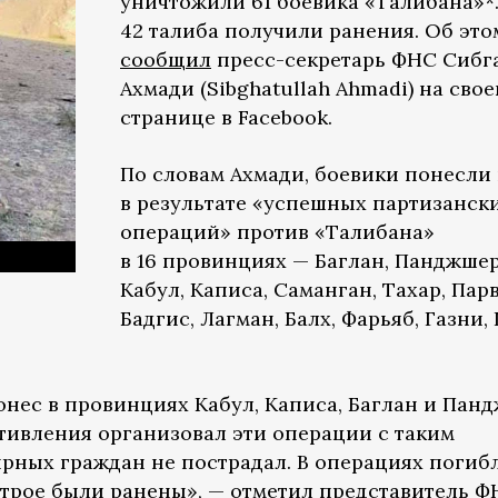
уничтожили 61 боевика «Талибана»*
42 талиба получили ранения. Об это
сообщил
пресс-секретарь ФНС Сибг
Ахмади (Sibghatullah Ahmadi) на свое
странице в Facebook.
По словам Ахмади, боевики понесли
в результате «успешных партизанск
операций» против «Талибана»
в 16 провинциях — Баглан, Панджшер
Кабул, Каписа, Саманган, Тахар, Парв
Бадгис, Лагман, Балх, Фарьяб, Газни, 
онес в провинциях Кабул, Каписа, Баглан и Пан
ивления организовал эти операции с таким
ирных граждан не пострадал. В операциях погиб
 трое были ранены», — отметил представитель Ф