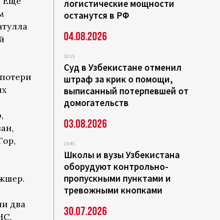
. Еще
логистические мощности
м
останутся в РФ
атулла
04.08.2026
й
10:15
Суд в Узбекистане отменил
 потери
штраф за крик о помощи,
их
выписанный потерпевшей от
домогательств
,
03.08.2026
ан,
Гор,
15:45
Школы и вузы Узбекистана
оборудуют контрольно-
пропускными пунктами и
джшер.
тревожными кнопками
ли два
30.07.2026
НС,