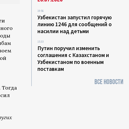
19:56
Узбекистан запустил горячую
ти
линию 1246 для сообщений о
ьного
насилии над детьми
годы
ибам
15:33
Путин поручил изменить
воем
соглашения с Казахстаном и
кой
Узбекистаном по военным
поставкам
ВСЕ НОВОСТИ
 Тогда
 сил
ругих