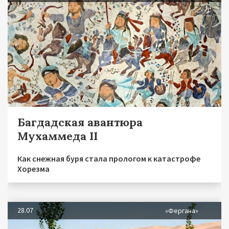
Багдадская авантюра
Мухаммеда II
Как снежная буря стала прологом к катастрофе
Хорезма
28.07
«Фергана»