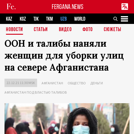
FERGANA.NEWS
KAZ
KGZ
TJK
TKM
UZB
WORLD
НОВОСТИ
СТАТЬИ
ВИДЕО
ФОТО
СЮЖЕТЫ
ООН и талибы наняли
женщин для уборки улиц
на севере Афганистана
22.12.21 11:30 MSK
АФГАНИСТАН
ОБЩЕСТВО
ДЕНЬГИ
АФГАНИСТАН ПОД ВЛАСТЬЮ ТАЛИБОВ