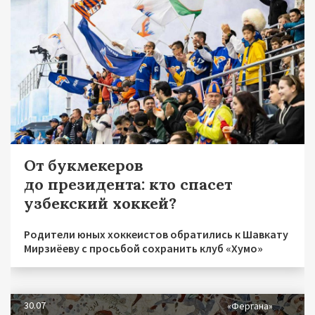
От букмекеров
до президента: кто спасет
узбекский хоккей?
Родители юных хоккеистов обратились к Шавкату
Мирзиёеву с просьбой сохранить клуб «Хумо»
30.07
«Фергана»