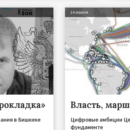
14 апреля
прокладка»
Власть, мар
пания в Бишкеке
Цифровые амбиции Це
фундаменте