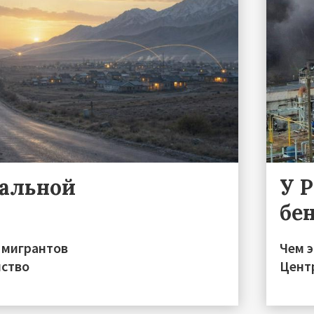
ральной
У 
бе
 мигрантов
Чем 
нство
Цент