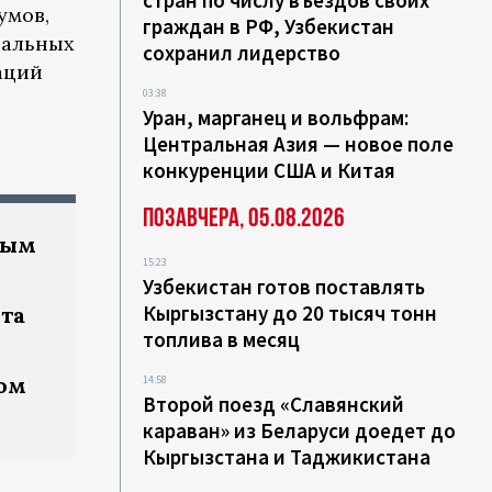
стран по числу въездов своих
умов,
граждан в РФ, Узбекистан
нальных
сохранил лидерство
аций
03:38
Уран, марганец и вольфрам:
Центральная Азия — новое поле
конкуренции США и Китая
Позавчера, 05.08.2026
ным
15:23
Узбекистан готов поставлять
Кыргызстану до 20 тысяч тонн
та
топлива в месяц
ом
14:58
Второй поезд «Славянский
караван» из Беларуси доедет до
Кыргызстана и Таджикистана