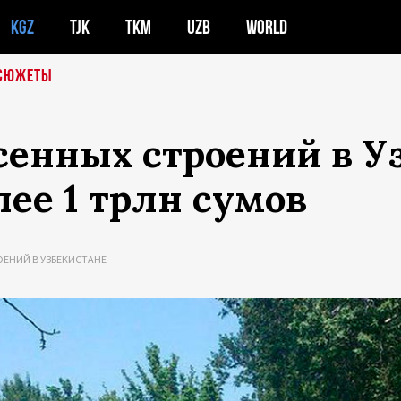
KGZ
TJK
TKM
UZB
WORLD
СЮЖЕТЫ
енных строений в Уз
ее 1 трлн сумов
ОЕНИЙ В УЗБЕКИСТАНЕ