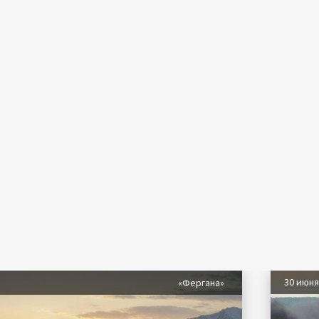
30 июн
«Фергана»