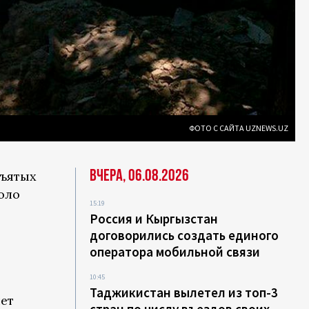
ФОТО С САЙТА UZNEWS.UZ
Вчера, 06.08.2026
зъятых
оло
15:19
Россия и Кыргызстан
договорились создать единого
оператора мобильной связи
10:45
Таджикистан вылетел из топ-3
чет