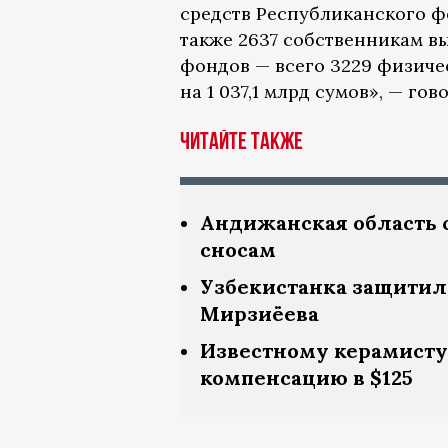
средств Республиканского ф
также 2637 собственникам вы
фондов — всего 3229 физич
на 1 037,1 млрд сумов», — г
Читайте также
Андижанская область 
сносам
Узбекистанка защитила
Мирзиёева
Известному керамисту
компенсацию в $125