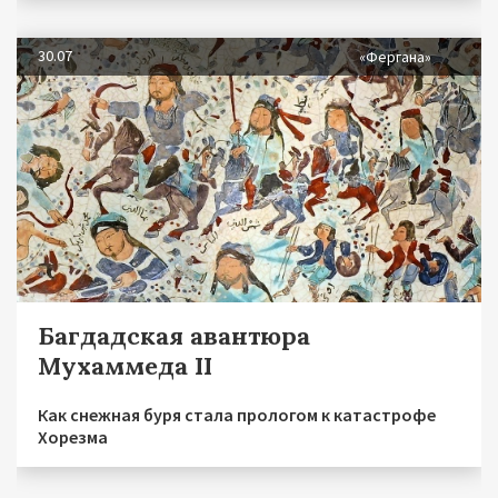
30.07
«Фергана»
Багдадская авантюра
Мухаммеда II
Как снежная буря стала прологом к катастрофе
Хорезма