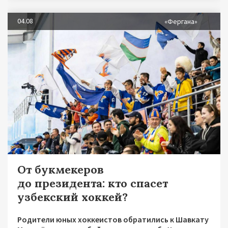
04.08
«Фергана»
От букмекеров
до президента: кто спасет
узбекский хоккей?
Родители юных хоккеистов обратились к Шавкату