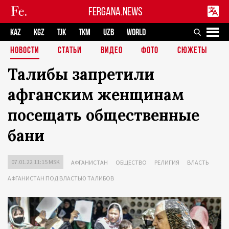
FERGANA.NEWS
KAZ
KGZ
TJK
TKM
UZB
WORLD
НОВОСТИ
СТАТЬИ
ВИДЕО
ФОТО
СЮЖЕТЫ
Талибы запретили
афганским женщинам
посещать общественные
бани
07.01.22 11:15 MSK
АФГАНИСТАН
ОБЩЕСТВО
РЕЛИГИЯ
ВЛАСТЬ
АФГАНИСТАН ПОД ВЛАСТЬЮ ТАЛИБОВ