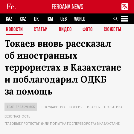
FERGANA.NEWS
KAZ
KGZ
TJK
TKM
UZB
WORLD
НОВОСТИ
СТАТЬИ
ВИДЕО
ФОТО
СЮЖЕТЫ
Токаев вновь рассказал
об иностранных
террористах в Казахстане
и поблагодарил ОДКБ
за помощь
10.01.22 13:29 MSK
ГОСУДАРСТВО
РОССИЯ
ВЛАСТЬ
ПОЛИТИКА
БЕЗОПАСНОСТЬ
"ГАЗОВЫЕ ПРОТЕСТЫ" (ИЛИ ПОПЫТКА ГОСПЕРЕВОРОТА) В КАЗАХСТАНЕ