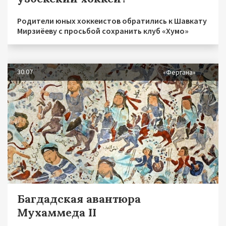
Родители юных хоккеистов обратились к Шавкату
Мирзиёеву с просьбой сохранить клуб «Хумо»
30.07
«Фергана»
Багдадская авантюра
Мухаммеда II