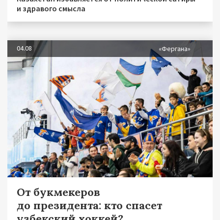
и здравого смысла
04.08
«Фергана»
От букмекеров
до президента: кто спасет
узбекский хоккей?