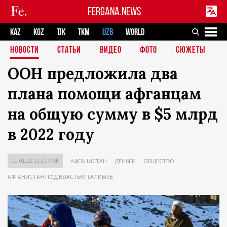
FERGANA.NEWS
KAZ
KGZ
TJK
TKM
UZB
WORLD
НОВОСТИ
СТАТЬИ
ВИДЕО
ФОТО
СЮЖЕТЫ
ООН предложила два
плана помощи афганцам
на общую сумму в $5 млрд
в 2022 году
11.01.22 11:11 MSK
АФГАНИСТАН
ДЕНЬГИ
ОБЩЕСТВО
АФГАНИСТАН ПОД ВЛАСТЬЮ ТАЛИБОВ