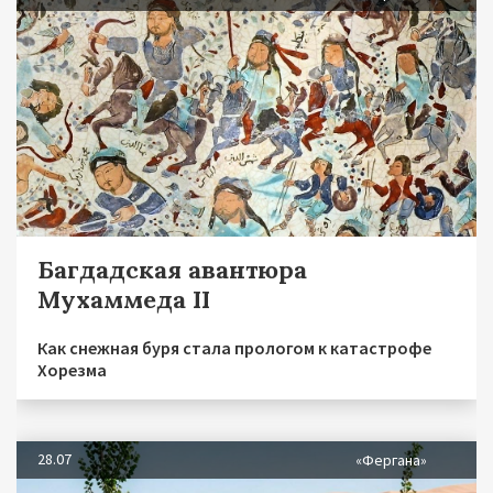
Багдадская авантюра
Мухаммеда II
Как снежная буря стала прологом к катастрофе
Хорезма
28.07
«Фергана»