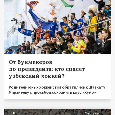
От букмекеров
до президента: кто спасет
узбекский хоккей?
Родители юных хоккеистов обратились к Шавкату
Мирзиёеву с просьбой сохранить клуб «Хумо»
30.07
«Фергана»