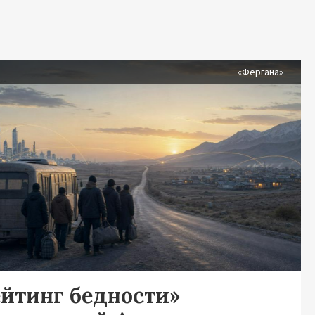
я
«Фергана»
ейтинг бедности»