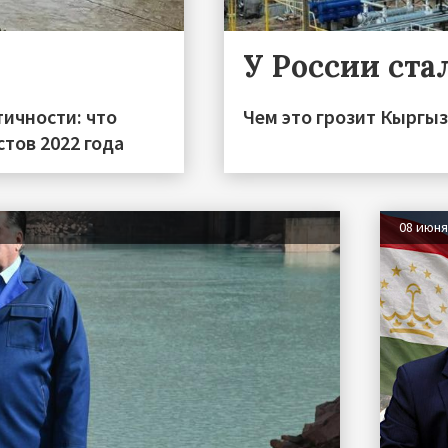
У России ста
тичности: что
Чем это грозит Кыргы
тов 2022 года
08 июн