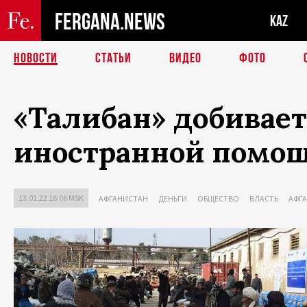
FERGANA.NEWS
KAZ
НОВОСТИ
СТАТЬИ
ВИДЕО
ФОТО
«Талибан» добивае
иностранной помощ
13.01.22 16:06 MSK
АФГАНИСТАН
ДЕНЬГИ
ОБЩЕСТВО
ВЛАСТЬ
АФГ