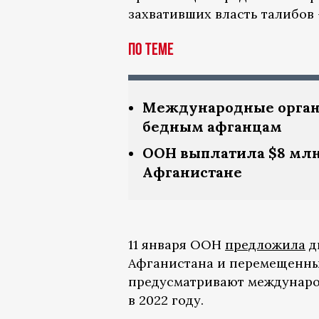
захвативших власть талибов 
По теме
Международные органи
бедным афганцам
ООН выплатила $8 млн
Афганистане
11 января ООН
предложила
д
Афганистана и перемещенным
предусматривают междунаро
в 2022 году.