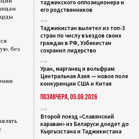
ации
таджикского оппозиционера и
анцам
его родственников
арды
10:45
Таджикистан вылетел из топ-3
стран по числу въездов своих
тся
граждан в РФ, Узбекистан
ую, без
сохранил лидерство
03:38
Уран, марганец и вольфрам:
Центральная Азия — новое поле
рмии
конкуренции США и Китая
Позавчера, 05.08.2026
14:58
Второй поезд «Славянский
авлять
караван» из Беларуси доедет до
я
Кыргызстана и Таджикистана