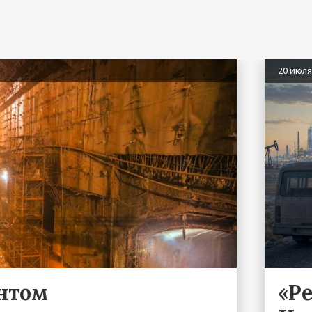
20 июл
ентом
«Р