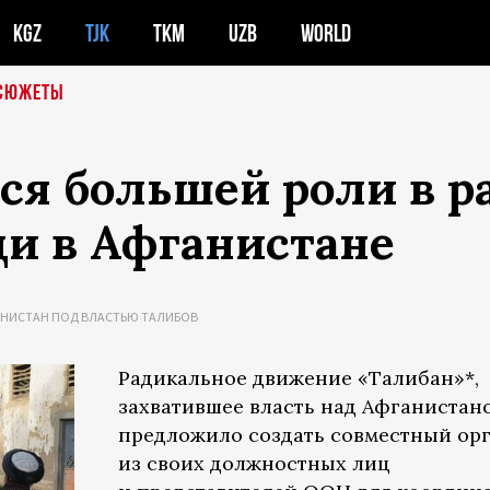
KGZ
TJK
TKM
UZB
WORLD
СЮЖЕТЫ
тся большей роли в 
и в Афганистане
АНИСТАН ПОД ВЛАСТЬЮ ТАЛИБОВ
Радикальное движение «Талибан»*,
захватившее власть над Афганистан
предложило создать совместный ор
из своих должностных лиц