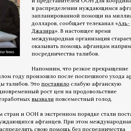
и представителей ООН для координ
в распределении нуждающимся афг
запланированной помощи на милли
долларов, сообщает телеканал «
Аль-
Джазира
». В настоящее время
международная организация старае
оказывать помощь афганцам напрям
tar News
посредничества талибов.
Напомним, что резкое прекращение
лом году произошло после поспешного ухода а
ы талибов. Это
поставило
слабую афганскую
Одновременный рост цен на продовольствие
безработных
вызвали
повсеместный голод.
м стран и ООН в экстренном порядке стали пост
уждающихся афганцев. При этом международна
аспределять свою помощь без посредничества