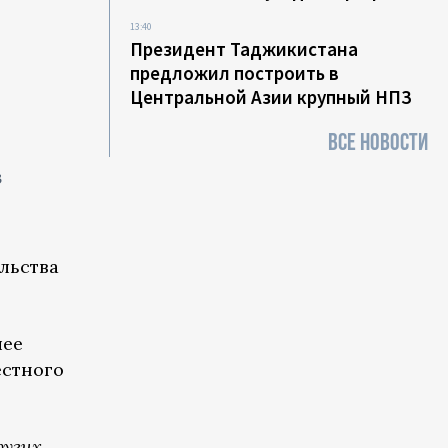
13:40
Президент Таджикистана
предложил построить в
Центральной Азии крупный НПЗ
ВСЕ НОВОСТИ
в
льства
шее
естного
ругих