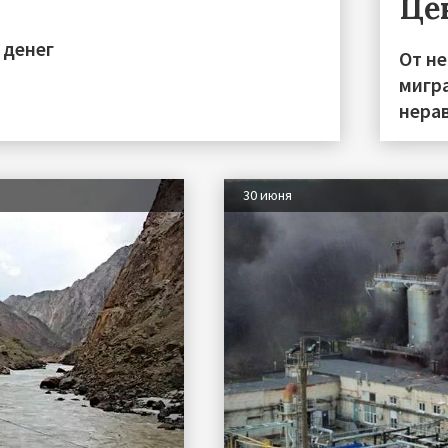
Це
 денег
От н
мигра
нера
30 июня