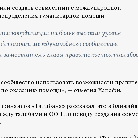
жили создать совместный с международной
распределения гуманитарной помощи.
ся координация на более высоком уровне
ой помощи международного сообщества
л заместитель главы правительства талибо
сообщество использовать возможности правите
 по оказанию помощи», — отметил Ханафи.
 финансов «Талибана» рассказал, что в ближай
ежду талибами и ООН по поводу создания совм
.
о террористическим и запрещено в РФ и многих д