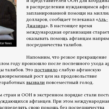
и представителей ООН для координ
в распределении нуждающимся афг
запланированной помощи на милли
долларов, сообщает телеканал «
Аль-
Джазира
». В настоящее время
международная организация старае
оказывать помощь афганцам напрям
tar News
посредничества талибов.
Напомним, что резкое прекращение
лом году произошло после поспешного ухода а
ы талибов. Это
поставило
слабую афганскую
Одновременный рост цен на продовольствие
безработных
вызвали
повсеместный голод.
м стран и ООН в экстренном порядке стали пост
уждающихся афганцев. При этом международна
аспределять свою помощь без посредничества