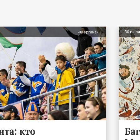
30 июл
«Фергана»
та: кто
Ба