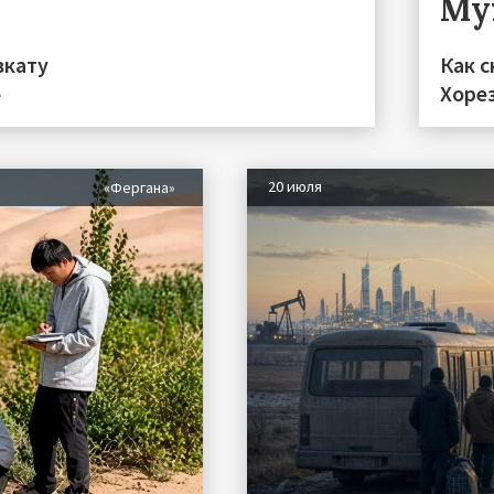
Му
вкату
Как с
»
Хоре
20 июля
«Фергана»