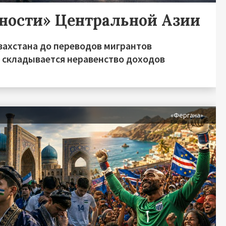
дности» Центральной Азии
захстана до переводов мигрантов
о складывается неравенство доходов
я
«Фергана»