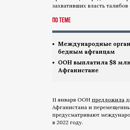
захвативших власть талибов 
По теме
Международные органи
бедным афганцам
ООН выплатила $8 млн
Афганистане
11 января ООН
предложила
д
Афганистана и перемещенным
предусматривают междунаро
в 2022 году.