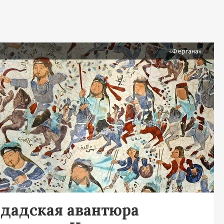
я
«Фергана»
гдадская авантюра