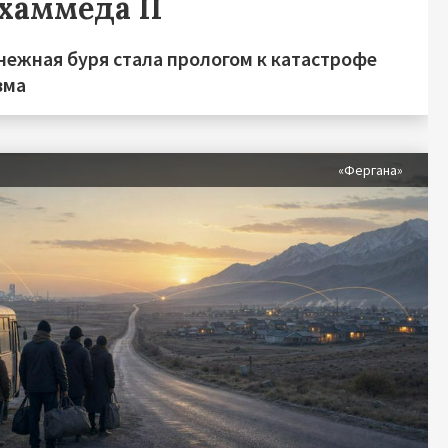
хаммеда II
нежная буря стала прологом к катастрофе
зма
«Фергана»