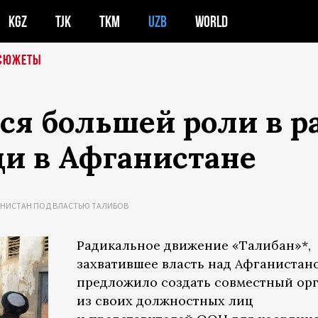
KGZ
TJK
TKM
UZB
WORLD
СЮЖЕТЫ
тся большей роли в 
и в Афганистане
АНИСТАН ПОД ВЛАСТЬЮ ТАЛИБОВ
Радикальное движение «Талибан»*,
захватившее власть над Афганистан
предложило создать совместный ор
из своих должностных лиц