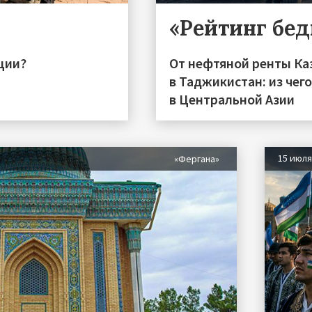
«Рейтинг бе
ции?
От нефтяной ренты Ка
в Таджикистан: из чег
в Центральной Азии
15 июл
«Фергана»