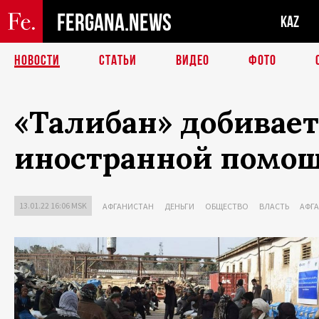
FERGANA.NEWS
KAZ
НОВОСТИ
СТАТЬИ
ВИДЕО
ФОТО
«Талибан» добивае
иностранной помощ
13.01.22 16:06 MSK
АФГАНИСТАН
ДЕНЬГИ
ОБЩЕСТВО
ВЛАСТЬ
АФГ