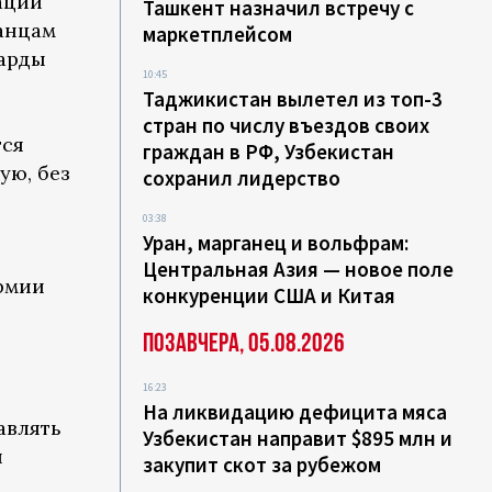
ации
Ташкент назначил встречу с
анцам
маркетплейсом
арды
10:45
Таджикистан вылетел из топ-3
стран по числу въездов своих
тся
граждан в РФ, Узбекистан
ую, без
сохранил лидерство
03:38
Уран, марганец и вольфрам:
Центральная Азия — новое поле
рмии
конкуренции США и Китая
Позавчера, 05.08.2026
16:23
На ликвидацию дефицита мяса
авлять
Узбекистан направит $895 млн и
я
закупит скот за рубежом