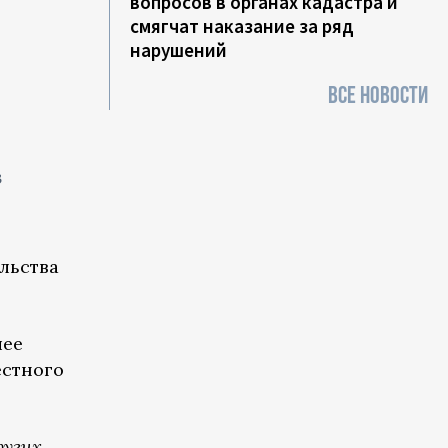
вопросов в органах кадастра и
смягчат наказание за ряд
нарушений
ВСЕ НОВОСТИ
в
льства
шее
естного
ругих