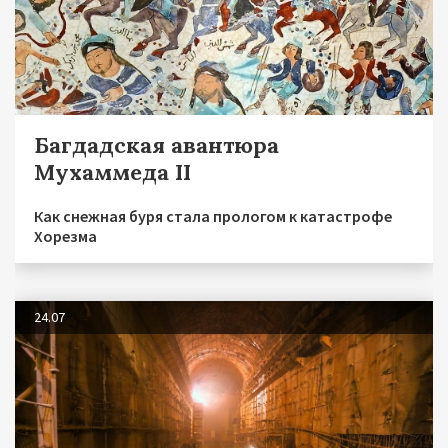
Багдадская авантюра
Мухаммеда II
Как снежная буря стала прологом к катастрофе
Хорезма
24.07