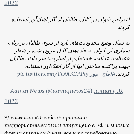
2022
اعتراض بانوان در کابل؛ طالبان از گاز اشک‌آور استفاده
کردند
به دنبال وضع محدودیت‌های تازه از سوی طالبان بر زنان،
شماری از بانوان به جاد‌ه‌های کابل بیرون شده و شعار
«عدالت؛ عدالت، خسته‌ایم از اسارت» سر دادند. طالبان
جهت پراکنده ساختن آنها از گاز اشک‌آور استفاده
pic.twitter.com/Fw9tKOAPly
#آماج_نیوز
کردند.
— Aamaj News (@aamajnews24)
January 16,
2022
*
Движение «Талибан» признано
террористическим и запрещено в РФ и многих
других странах (указываем по требованию