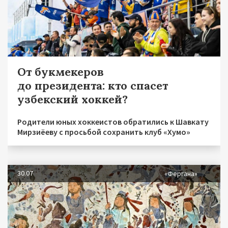
От букмекеров
до президента: кто спасет
узбекский хоккей?
Родители юных хоккеистов обратились к Шавкату
Мирзиёеву с просьбой сохранить клуб «Хумо»
30.07
«Фергана»