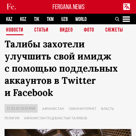
FERGANA.NEWS
KAZ
KGZ
TJK
TKM
UZB
WORLD
НОВОСТИ
СТАТЬИ
ВИДЕО
ФОТО
СЮЖЕТЫ
Талибы захотели
улучшить свой имидж
с помощью поддельных
аккаунтов в Twitter
и Facebook
17.01.22 10:55 MSK
АФГАНИСТАН
СМИ И ИНТЕРНЕТ
ВЛАСТЬ
РЕЛИГИЯ
АФГАНИСТАН ПОД ВЛАСТЬЮ ТАЛИБОВ