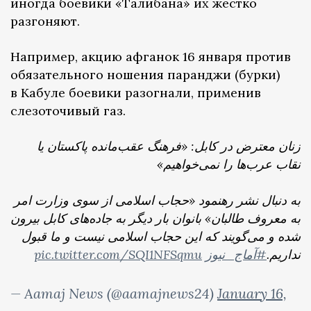
иногда боевики «Талибана» их жестко
разгоняют.
Например, акцию афганок 16 января против
обязательного ношения паранджи (бурки)
в Кабуле боевики разогнали, применив
слезоточивый газ.
زنان معترض در کابل: «فرهنگ عقب‌مانده پاکستان یا
نقاب عرب‌ها را نمی‌خواهیم»
به دنبال نشر رهنمود «حجاب اسلامی از سوی وزارت امر
به معروف طالبان» بانوان بار دیگر به جاده‌های کابل بیرون
شده و می‌گویند که این حجاب اسلامی نیست و ما قبول
pic.twitter.com/SQI1NFSqmu
#آماج_نیوز
نداریم.
— Aamaj News (@aamajnews24)
January 16,