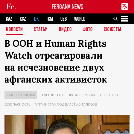
FERGANA.NEWS
KAZ
KGZ
TJK
TKM
UZB
WORLD
НОВОСТИ
СТАТЬИ
ВИДЕО
ФОТО
СЮЖЕТЫ
В ООН и Human Rights
Watch отреагировали
на исчезновение двух
афганских активисток
24.01.22 09:58 MSK
АФГАНИСТАН
ПРАВА ЧЕЛОВЕКА
ОБЩЕСТВО
БЕЗОПАСНОСТЬ
АФГАНИСТАН ПОД ВЛАСТЬЮ ТАЛИБОВ