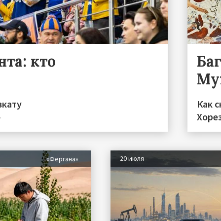
та: кто
Ба
Му
вкату
Как с
»
Хоре
20 июля
«Фергана»