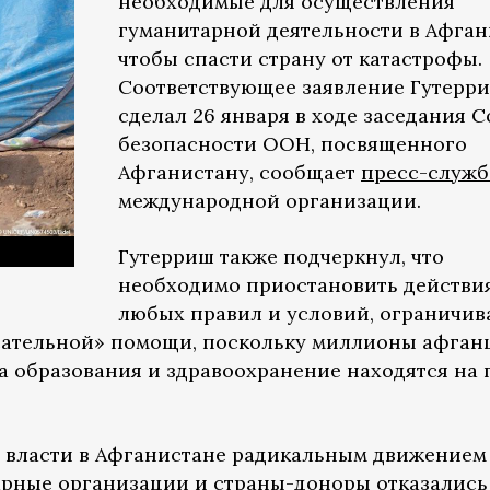
необходимые для осуществления
гуманитарной деятельности в Афган
чтобы спасти страну от катастрофы.
Соответствующее заявление Гутерр
сделал 26 января в ходе заседания С
безопасности ООН, посвященного
Афганистану, сообщает
пресс-служб
международной организации.
Гутерриш также подчеркнул, что
необходимо приостановить действи
любых правил и условий, ограничи
сательной» помощи, поскольку миллионы афган
ма образования и здравоохранение находятся на 
а власти в Афганистане радикальным движением
арные организации и страны-доноры отказались