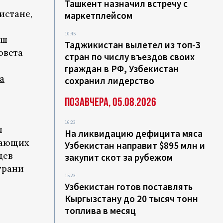
Ташкент назначил встречу с
истане,
маркетплейсом
10:45
иш
Таджикистан вылетел из топ-3
овета
стран по числу въездов своих
граждан в РФ, Узбекистан
а
сохранил лидерство
Позавчера, 05.08.2026
16:23
я
На ликвидацию дефицита мяса
вающих
Узбекистан направит $895 млн и
цев
закупит скот за рубежом
грани
15:23
Узбекистан готов поставлять
Кыргызстану до 20 тысяч тонн
топлива в месяц