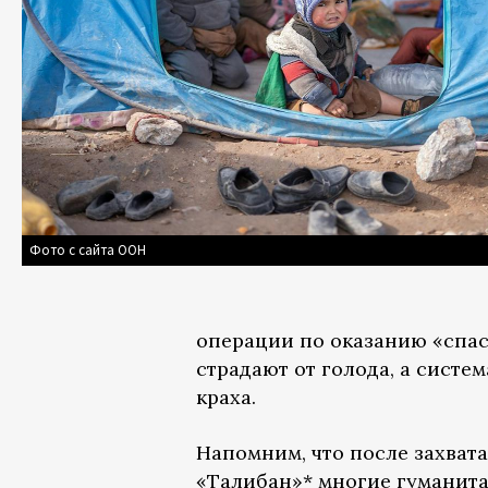
Фото с сайта ООН
операции по оказанию «спа
страдают от голода, а систе
краха.
Напомним, что после захват
«Талибан»* многие гуманит