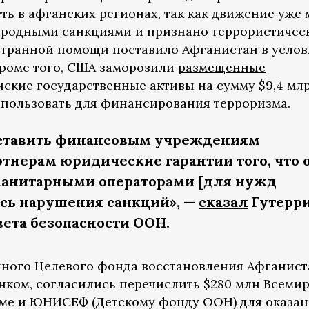
ть в афганских регионах, так как движение уже
ародными санкциями и признано террористичес
транной помощи поставило Афганистан в услов
Кроме того, США заморозили
размещенные
ские государственные активы на сумму $9,4 млр
спользовать для финансирования терроризма.
ставить финансовым учреждениям
тнерам юридические гарантии того, что 
уманитарными операторами [для нужд
ясь нарушения санкций», —
сказал
Гутерр
вета безопасности ООН.
ного Целевого фонда восстановления Афганист
ком, согласились перечислить $280 млн Всеми
ме и ЮНИСЕФ (Детскому фонду ООН) для оказан