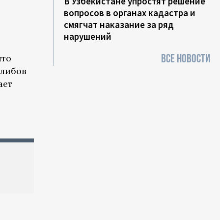
В Узбекистане упростят решение
вопросов в органах кадастра и
смягчат наказание за ряд
нарушений
ВСЕ НОВОСТИ
что
алибов
ает