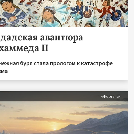
гдадская авантюра
хаммеда II
нежная буря стала прологом к катастрофе
зма
«Фергана»