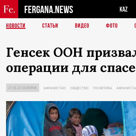
FERGANA.NEWS
KAZ
НОВОСТИ
СТАТЬИ
ВИДЕО
ФОТО
Генсек ООН призва
операции для спас
27.01.22 10:38 MSK
АФГАНИСТАН
ОБЩЕСТВО
ПОЛИТИКА
АФГАНИСТА