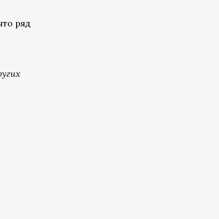
что ряд
й
ругих