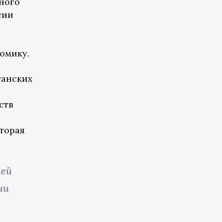
ного
сии
омику.
ганских
ств
оторая
ией
ни