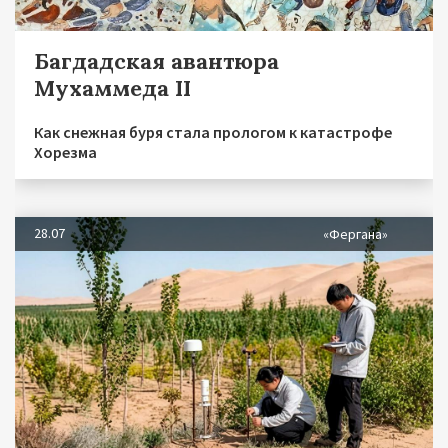
Багдадская авантюра
Мухаммеда II
Как снежная буря стала прологом к катастрофе
Хорезма
28.07
«Фергана»