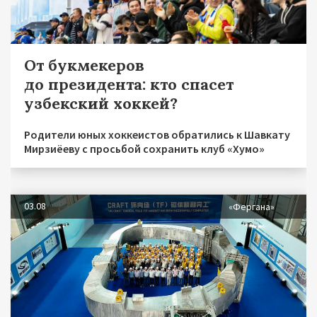
От букмекеров
до президента: кто спасет
узбекский хоккей?
Родители юных хоккеистов обратились к Шавкату
Мирзиёеву с просьбой сохранить клуб «Хумо»
03.08
«Фергана»