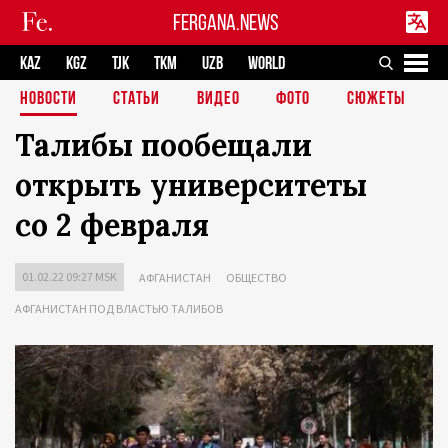
FERGANA.NEWS
KAZ
KGZ
TJK
TKM
UZB
WORLD
НОВОСТИ
СТАТЬИ
ВИДЕО
ФОТО
СЮЖЕТЫ
Талибы пообещали
открыть университеты
со 2 февраля
01.02.22 09:27 MSK
АФГАНИСТАН
ОБЩЕСТВО
АФГАНИСТАН ПОД ВЛАСТЬЮ ТАЛИБОВ