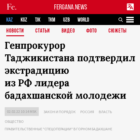
FERGANA.NEWS
KAZ
KGZ
TJK
TKM
UZB
WORLD
НОВОСТИ
СТАТЬИ
ВИДЕО
ФОТО
СЮЖЕТЫ
Генпрокурор
Таджикистана подтвердил
экстрадицию
из РФ лидера
бадахшанской молодежи
02.02.22 10:14 MSK
ЗАКОН И ПОРЯДОК
РОССИЯ
ВЛАСТЬ
ОБЩЕСТВО
ПРАВИТЕЛЬСТВЕННЫЕ "СПЕЦОПЕРАЦИИ" В ГОРНОМ БАДАХШАНЕ