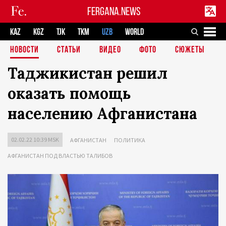
FERGANA.NEWS
KAZ
KGZ
TJK
TKM
UZB
WORLD
НОВОСТИ
СТАТЬИ
ВИДЕО
ФОТО
СЮЖЕТЫ
Таджикистан решил
оказать помощь
населению Афганистана
02.02.22 10:39 MSK
АФГАНИСТАН
ПОЛИТИКА
АФГАНИСТАН ПОД ВЛАСТЬЮ ТАЛИБОВ