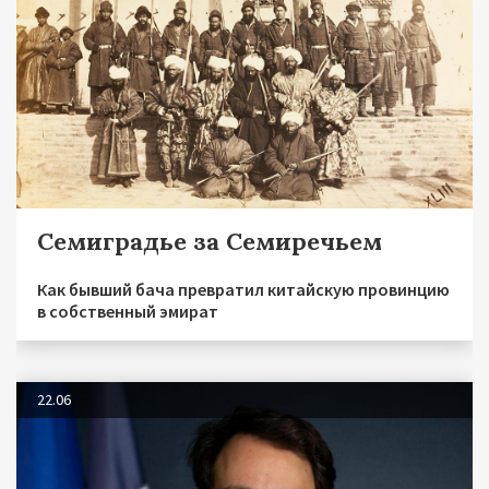
Семиградье за Семиречьем
Как бывший бача превратил китайскую провинцию
в собственный эмират
22.06