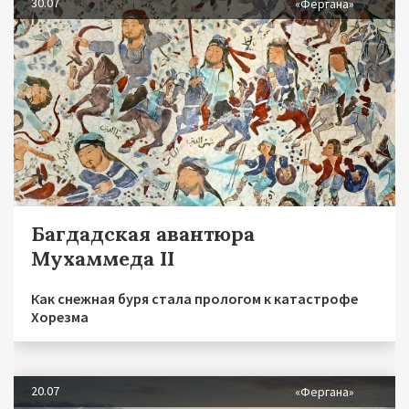
30.07
«Фергана»
Багдадская авантюра
Мухаммеда II
Как снежная буря стала прологом к катастрофе
Хорезма
20.07
«Фергана»