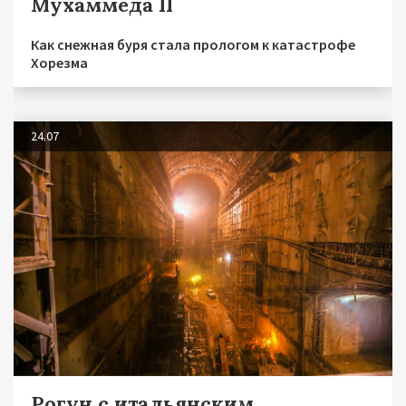
Мухаммеда II
Как снежная буря стала прологом к катастрофе
Хорезма
24.07
Рогун с итальянским