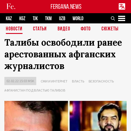
FERGANA.NEWS
KAZ
KGZ
TJK
TKM
UZB
WORLD
НОВОСТИ
СТАТЬИ
ВИДЕО
ФОТО
СЮЖЕТЫ
Талибы освободили ранее
арестованных афганских
журналистов
02.02.22 15:03 MSK
СМИ И ИНТЕРНЕТ
ВЛАСТЬ
БЕЗОПАСНОСТЬ
АФГАНИСТАН ПОД ВЛАСТЬЮ ТАЛИБОВ