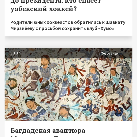
до президента: кто спасет
узбекский хоккей?
Родители юных хоккеистов обратились к Шавкату
Мирзиёеву с просьбой сохранить клуб «Хумо»
30.07
«Фергана»
Багдадская авантюра